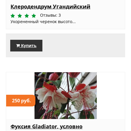
Клеродендрум Угандийский
Отзывы: 3
Укорененный черенок высото...
Купить
250 руб.
Фуксия Gladiator, условно