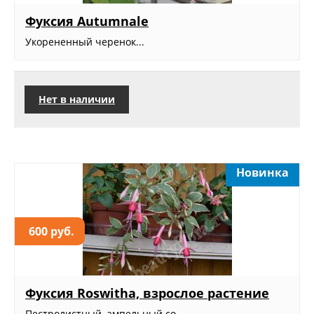
Фуксия Autumnale
Укорененный черенок...
Нет в наличии
Новинка
600 руб.
Фуксия Roswitha, взрослое растение
Пестролистный, ампельный со...