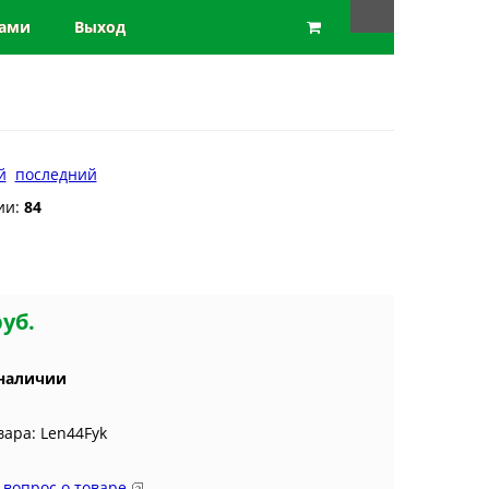
нами
Выход
й
последний
ии:
84
руб.
 наличии
вара: Len44Fyk
 вопрос о товаре