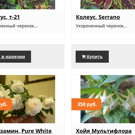
ус, т-21
Колеус, Serrano
ненный черенок...
Укорененный черенок...
 в наличии
Купить
руб.
350 руб.
замин, Pure White
Хойя Мультифлора