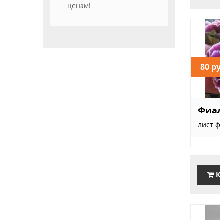
ценам!
80 р
Фиал
лист 
К