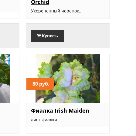
Orchid
Укорененный черенок...
Купить
80 руб.
y
Фиалка Irish Maiden
лист фиалки