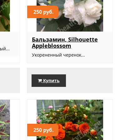
250 руб.
Бальзамин, Silhouette
Appleblossom
ый...
Укорененный черенок...
Купить
250 руб.