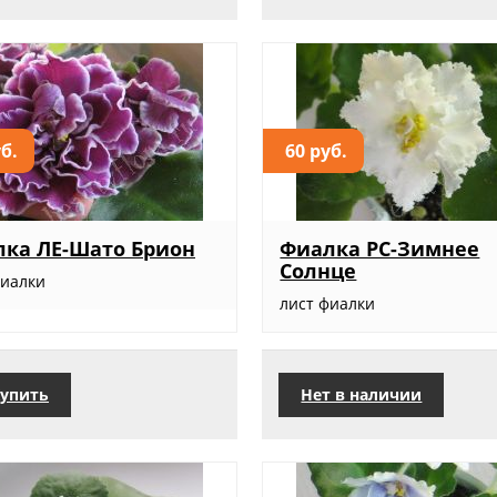
уб.
60 руб.
ка ЛЕ-Шато Брион
Фиалка РС-Зимнее
Солнце
фиалки
лист фиалки
упить
Нет в наличии