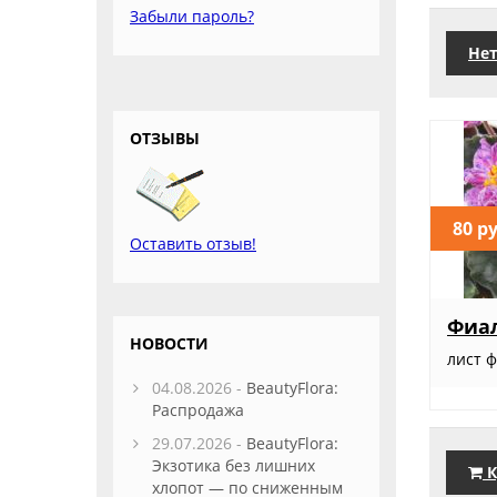
Забыли пароль?
Нет
ОТЗЫВЫ
80 р
Оставить отзыв!
Фиал
НОВОСТИ
лист 
04.08.2026 -
BeautyFlora:
Распродажа
29.07.2026 -
BeautyFlora:
Экзотика без лишних
К
хлопот — по сниженным