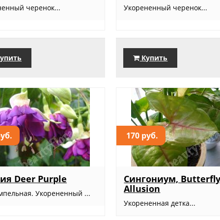
ненный черенок...
Укорененный черенок...
упить
Купить
руб.
170 руб.
ия Deer Purple
Сингониум, Butterfl
Allusion
мпельная. Укорененный ...
Укорененная детка...