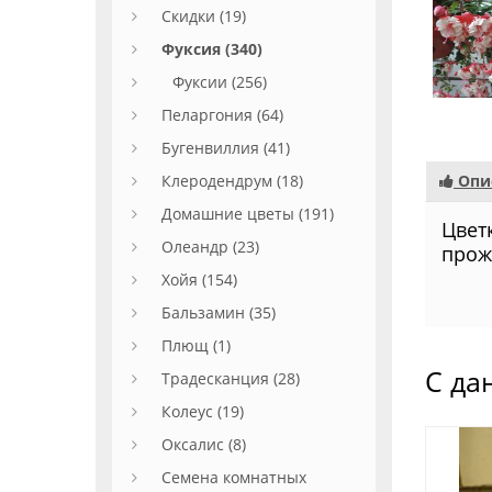
Скидки (19)
Фуксия (340)
Фуксии (256)
Пеларгония (64)
Бугенвиллия (41)
Клеродендрум (18)
Опи
Домашние цветы (191)
Цвет
Олеандр (23)
прож
Хойя (154)
Бальзамин (35)
Плющ (1)
С да
Традесканция (28)
Колеус (19)
Оксалис (8)
Семена комнатных