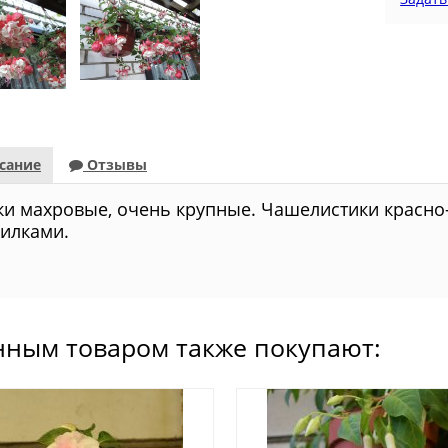
сание
Отзывы
ки махровые, очень крупные. Чашелистики красно
илками.
нным товаром также покупают: