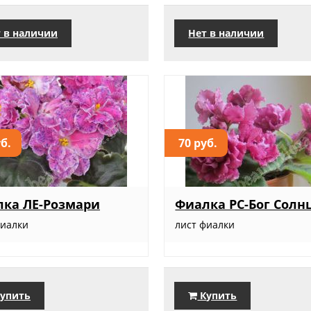
 в наличии
Нет в наличии
уб.
70 руб.
ка ЛЕ-Розмари
Фиалка РС-Бог Солн
фиалки
лист фиалки
упить
Купить