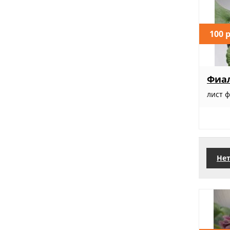
100 
Фиал
лист 
Нет