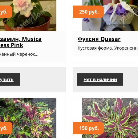
руб.
250 руб.
замин, Musica
Фуксия Quasar
cess Pink
Кустовая форма. Укорененн
ненный черенок...
упить
Нет в наличии
руб.
150 руб.