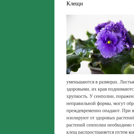
Клещи
уменьшаются в размерах. Листья
здоровыми, их края поднимаются
хрупкость. У сенполии, пораже
неправильной формы, могут обр
преждевременно опадают. При 
изолируют от здоровых растений
растений сенполии необходимо 
клещ распространяется путем ко