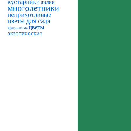
кустарники
лилии
многолетники
неприхотливые
цветы для сада
цветы
хризантема
экзотические