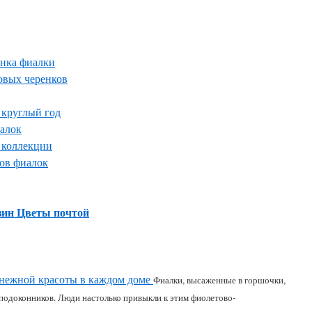
енка фиалки
овых черенков
 круглый год
алок
 коллекции
ов фиалок
зин Цветы почтой
 нежной красоты в каждом доме
Фиалки, высаженные в горшочки,
подоконников. Люди настолько привыкли к этим фиолетово-