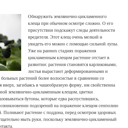
Обнаружить землянично-цикламенного
клеща при обычном осмотре сложно. О его
присутствии подскажут следы деятельности
вредителя. Этот клещ очень мелкий и
увидеть его можно с помощью сильной лупы.
Уже на ранних стадиях поражения
цикламенным клещом растение отстает в
развитии: растения становятся карликовыми,
листья вырастают деформированными и
 больных растений более волосистые в сравнении со
 вверх, загибаясь в чашеобразную форму, им свойственна
нной землянично-цикламенным клещом, цветки
азовываться бутоны, которые едва распустившись,
возникновении подозрений на поражение клещом сенполию
. Поливают растение с поддона, перед осмотром здоровых
тщательно мыть руки, поскольку землянично-цикламенный
нтакта.