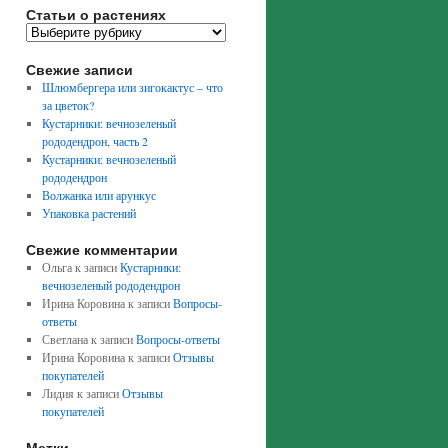
Статьи о растениях
Свежие записи
Шлюмбергера или зигокактус – что
за цветок?
Кустарники: вечнозеленый
рододендрон, часть 2
Кустарники: вечнозеленый
рододендрон
Волжанка или арункус
Упаковка растений
Свежие комментарии
Ольга
к записи
Кустарники:
вечнозеленый рододендрон
Ирина Коровина
к записи
Вопросы-
ответы
Светлана
к записи
Вопросы-ответы
Ирина Коровина
к записи
Отзывы
покупателей
Лидия
к записи
Отзывы
покупателей
Метки