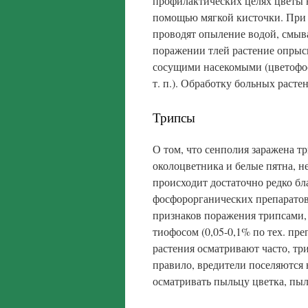
профилактических целях цветы 
помощью мягкой кисточки. При 
проводят опыление водой, смыва
поражении тлей растение опрыс
сосущими насекомыми (цветофос,
т. п.). Обработку больных растен
Трипсы
О том, что сенполия заражена т
околоцветника и белые пятна, н
происходит достаточно редко б
фосфорорганических препаратов 
признаков поражения трипсами, 
тиофосом (0,05-0,1% по тех. пре
растения осматривают часто, тр
правило, вредители поселяются 
осматривать пыльцу цветка, пы