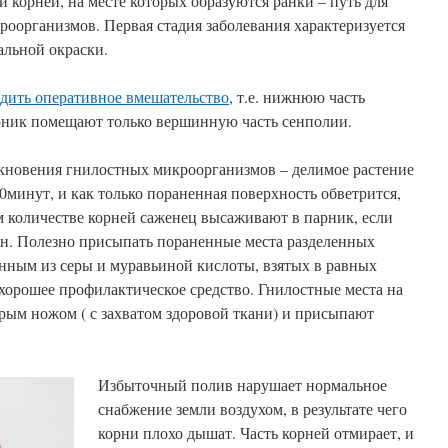
и корней, на месте которых образуются ранки – путь для
оорганизмов. Первая стадия заболевания характеризуется
альной окраски.
дить оперативное вмешательство
, т.е. нижнюю часть
арник помещают только вершинную часть сенполии.
кновения гнилостных микроорганизмов – делимое растение
0минут, и как только пораненная поверхность обветрится,
 количестве корней саженец высаживают в парник, если
зон. Полезно присыпать пораненные места разделенных
нным из серы и муравьиной кислоты, взятых в равных
 хорошее профилактическое средство. Гнилостные места на
рым ножом ( с захватом здоровой ткани) и присыпают
Избыточный полив нарушает нормальное
снабжение земли воздухом, в результате чего
корни плохо дышат. Часть корней отмирает, и