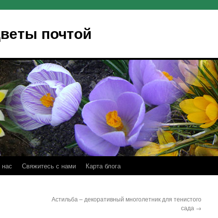
Цветы почтой
 нас
Свяжитесь с нами
Карта блога
Астильба – декоративный многолетник для тенистого
сада
→