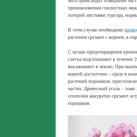
чего происходит отмирание част
проникновения гнилостных микр
потерей листьями тургора, норм
В этом случае необходимо
прово
растения срезают с корнем, в п
С целью предотвращения прони
слегка подсушивают в течение 2
высаживают в землю. При малом
корней достаточно – сразу в ва
растений порошком, приготовле
частях. Древесный уголь – тоже
сенполии аккуратно срезают ост
порошком.