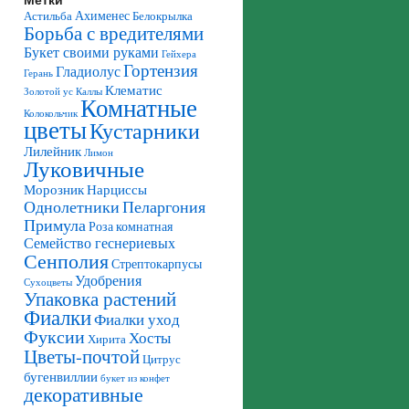
Ахименес
Астильба
Белокрылка
Борьба с вредителями
Букет своими руками
Гейхера
Гортензия
Гладиолус
Герань
Клематис
Золотой ус
Каллы
Комнатные
Колокольчик
цветы
Кустарники
Лилейник
Лимон
Луковичные
Морозник
Нарциссы
Однолетники
Пеларгония
Примула
Роза комнатная
Семейство геснериевых
Сенполия
Стрептокарпусы
Удобрения
Сухоцветы
Упаковка растений
Фиалки
Фиалки уход
Фуксии
Хосты
Хирита
Цветы-почтой
Цитрус
бугенвиллии
букет из конфет
декоративные