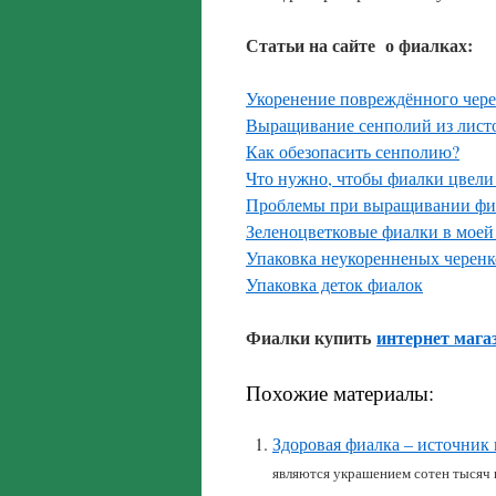
Статьи на сайте о фиалках:
Укоренение повреждённого чер
Выращивание сенполий из лист
Как обезопасить сенполию?
Что нужно, чтобы фиалки цвели
Проблемы при выращивании фи
Зеленоцветковые фиалки в моей
Упаковка неукоренненых черенк
Упаковка деток фиалок
Фиалки купить
интернет мага
Похожие материалы:
Здоровая фиалка – источник
являются украшением сотен тысяч 