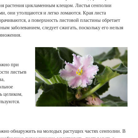
ия растения цикламенным клещом. Листья сенполии
и, они утолщаются и легко ломаются. Края листа
рачиваются, а поверхность листовой пластины обретает
ным заболеванием, следует сжигать, поскольку его нельзя
змножения.
ожно при
ости листьев
а,
ольное
ь целиком,
льзуются.
жно обнаружить на молодых растущих частях сенполии. В