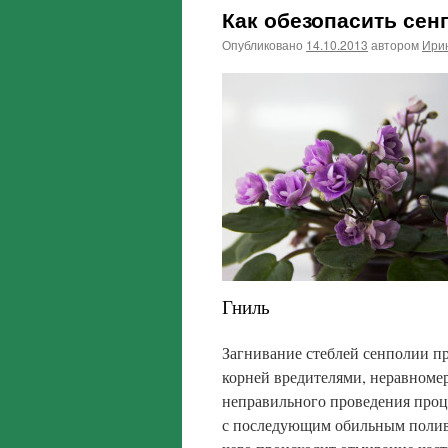
Как обезопасить се
Опубликовано
14.10.2013
автором
Ири
Гниль
Загнивание стеблей сенполии п
корней вредителями, неравноме
неправильного проведения проц
с последующим обильным поливом