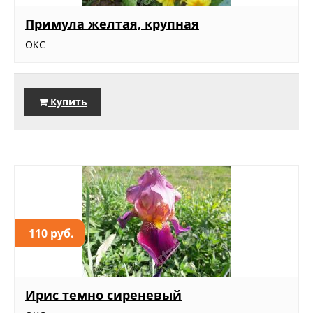
Примула желтая, крупная
ОКС
Купить
110 руб.
Ирис темно сиреневый