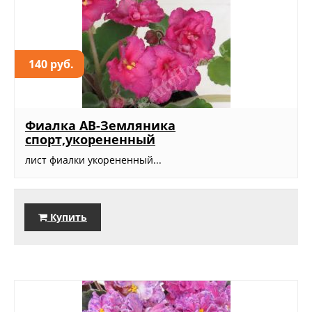
140 руб.
Фиалка АВ-Земляника
спорт,укорененный
лист фиалки укорененный...
Купить