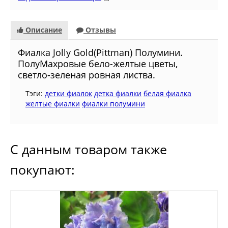
Описание
Отзывы
Фиалкa Jolly Gold(Pittman) Полумини.
ПолуМахровые бело-желтые цветы,
светло-зеленая ровная листва.
Тэги:
детки фиалок
детка фиалки
белая фиалка
желтые фиалки
фиалки полумини
С данным товаром также
покупают: