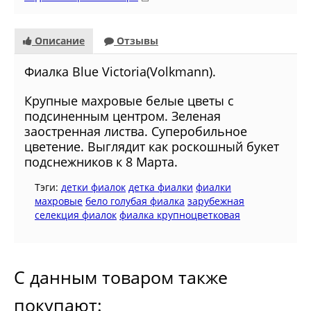
Описание
Отзывы
Фиалка Blue Victoria(Volkmann).
Крупные махровые белые цветы с
подсиненным центром. Зеленая
заостренная листва. Суперобильное
цветение. Выглядит как роскошный букет
подснежников к 8 Марта.
Тэги:
детки фиалок
детка фиалки
фиалки
махровые
бело голубая фиалка
зарубежная
селекция фиалок
фиалка крупноцветковая
С данным товаром также
покупают: