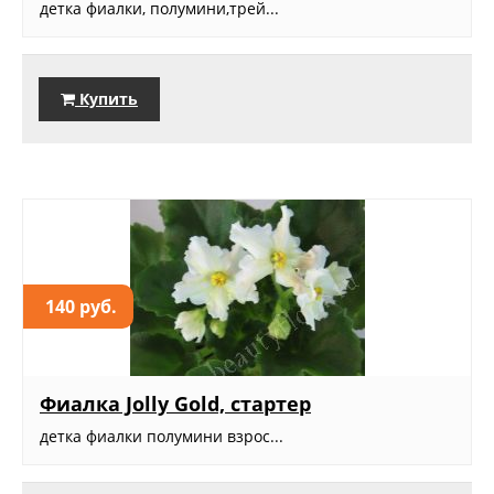
детка фиалки, полумини,трей...
Купить
140 руб.
Фиалка Jolly Gold, стартер
детка фиалки полумини взрос...