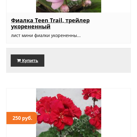
Фиалка Teen Trail, трейлер
укорененный
лист мини фиалки укорененны...
Купить
250 руб.