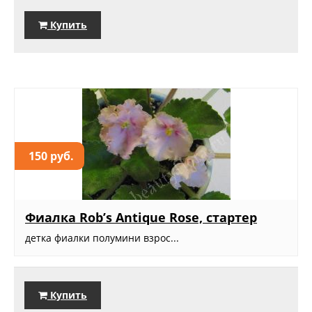
Купить
150 руб.
Фиалка Rob’s Antique Rose, стартер
детка фиалки полумини взрос...
Купить