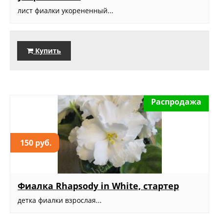
лист фиалки укорененный...
Купить
Распродажа
150 руб.
Фиалка Rhapsody in White, стартер
детка фиалки взрослая...