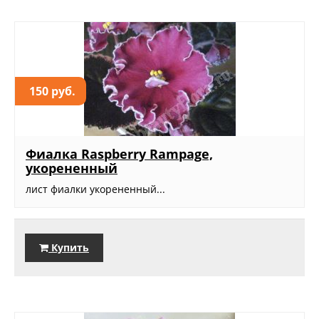
150 руб.
Фиалка Raspberry Rampage,
укорененный
лист фиалки укорененный...
Купить