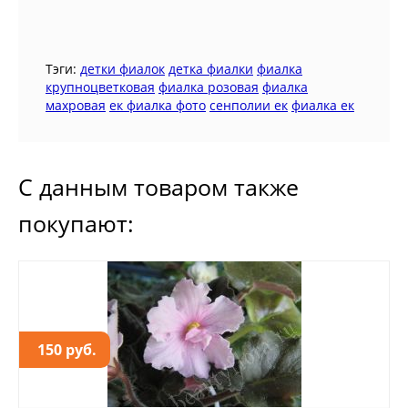
Тэги:
детки фиалок
детка фиалки
фиалка
крупноцветковая
фиалка розовая
фиалка
махровая
ек фиалка фото
сенполии ек
фиалка ек
С данным товаром также
покупают:
150 руб.