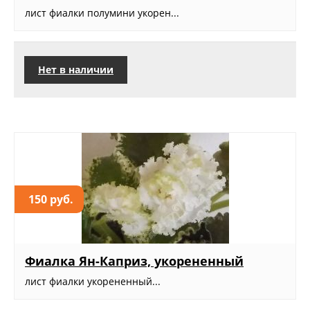
лист фиалки полумини укорен...
Нет в наличии
150 руб.
Фиалка Ян-Каприз, укорененный
лист фиалки укорененный...