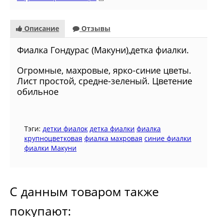
Описание
Отзывы
Фиалка Гондурас (Макуни),детка фиалки.
Огромные, махровые, ярко-синие цветы.
Лист простой, средне-зеленый. Цветение
обильное
Тэги:
детки фиалок
детка фиалки
фиалка
крупноцветковая
фиалка махровая
синие фиалки
фиалки Макуни
С данным товаром также
покупают: