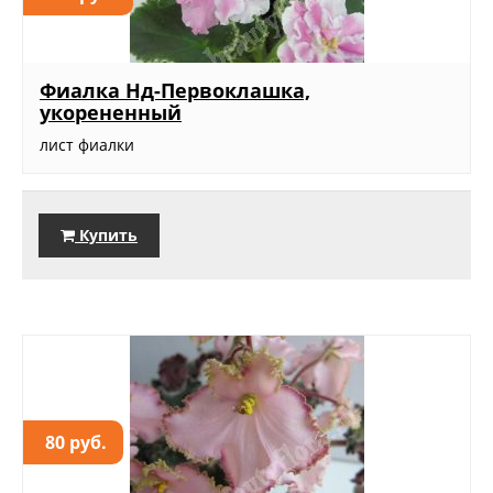
Фиалка Нд-Первоклашка,
укорененный
лист фиалки
Купить
80 руб.