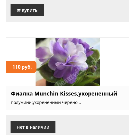
Купить
110 руб.
Фиалка Munchin Kisses,укорененный
полумини,укорененный черено...
Нет в наличии