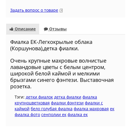
Задать вопрос о товаре
Описание
Отзывы
Фиалкa ЕК-Легкокрылые облака
(Коршунова),детка фиалки.
Очень крупные махровые волнистые
лавандовые цветы с белым центром,
широкой белой каймой и мелкими
брызгами синего фэнтези. Выставочная
розетка.
Тэги:
детки фиалок
детка фиалки
фиалка
крупноцветковая
фиалки фэнтези
фиалки с
каймой
бело голубая фиалка
фиалка махровая
ек
фиалка фото
сенполии ек
фиалка ек