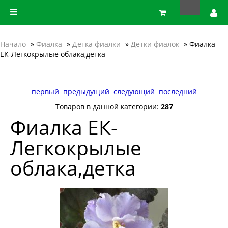
Начало
»
Фиалка
»
Детка фиалки
»
Детки фиалок
» Фиалка
ЕК-Легкокрылые облака,детка
первый
предыдущий
следующий
последний
Товаров в данной категории:
287
Фиалка ЕК-
Легкокрылые
облака,детка