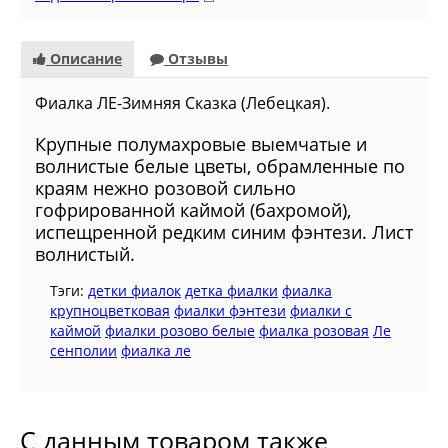
Описание
Отзывы
Фиалка ЛЕ-Зимняя Сказка (Лебецкая).
Крупные полумахровые выемчатые и
волнистые белые цветы, обрамленные по
краям нежно розовой сильно
гофрированной каймой (бахромой),
испещренной редким синим фэнтези. Лист
волнистый.
Тэги:
детки фиалок
детка фиалки
фиалка
крупноцветковая
фиалки фэнтези
фиалки с
каймой
фиалки розово белые
фиалка розовая
Ле
сенполии
фиалка ле
С данным товаром также