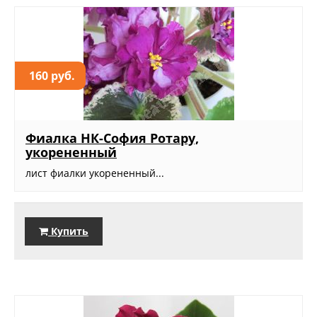
160 руб.
Фиалка НК-София Ротару,
укорененный
лист фиалки укорененный...
Купить