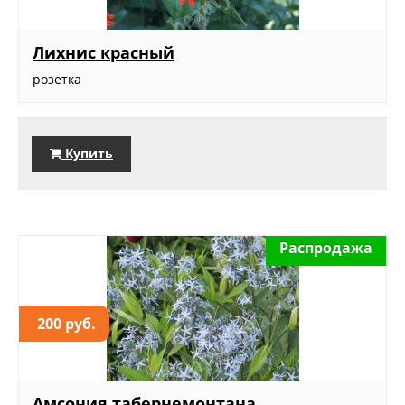
Лихнис красный
розетка
Купить
Распродажа
200 руб.
Амсония табернемонтана