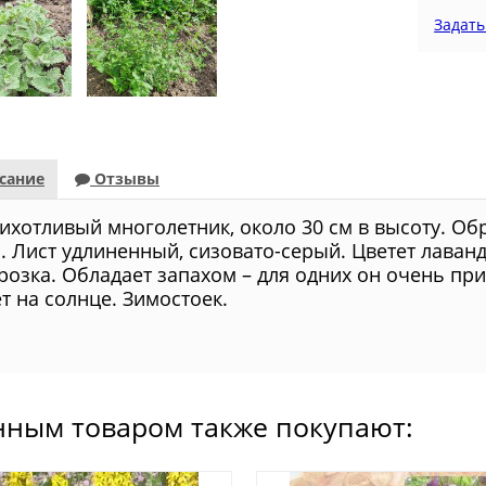
Задать
сание
Отзывы
ихотливый многолетник, около 30 см в высоту. Об
м. Лист удлиненный, сизовато-серый. Цветет лава
розка. Обладает запахом – для одних он очень прия
т на солнце. Зимостоек.
нным товаром также покупают: