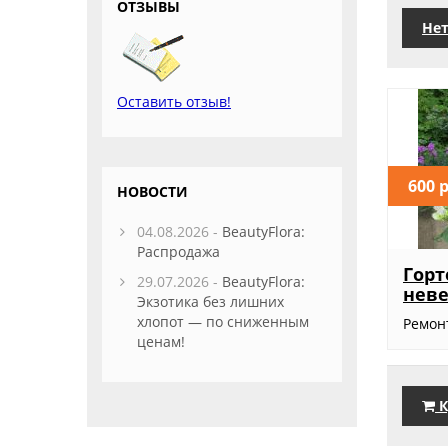
ОТЗЫВЫ
Нет
Оставить отзыв!
600 
НОВОСТИ
04.08.2026 -
BeautyFlora:
Распродажа
Гор
29.07.2026 -
BeautyFlora:
неве
Экзотика без лишних
хлопот — по сниженным
Ремонт
ценам!
К