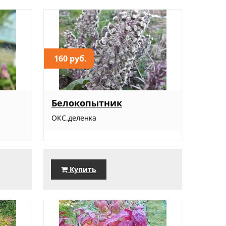
160 руб.
Белокопытник
ОКС.деленка
Купить