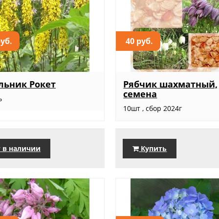
руб.
40 руб.
льник Рокет
Рябчик шахматный,
семена
ь
10шт , сбор 2024г
 в наличии
Купить