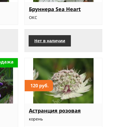
Бруннера Sea Heart
ОКС
Нет в наличии
одажа
120 руб.
Астранция розовая
1
корень