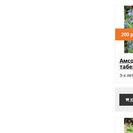
200 
Амс
таб
3-х ле
К