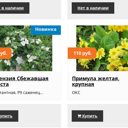
 в наличии
Нет в наличии
Новинка
руб.
110 руб.
тензия Сбежавшая
Примула желтая,
ста
крупная
антная, Р9 саженец...
ОКС
упить
Купить