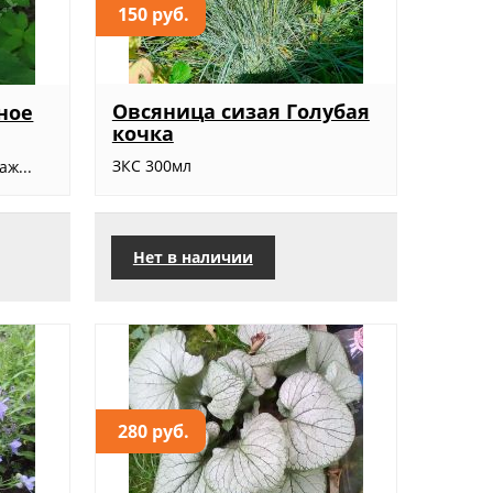
150 руб.
Овсяница сизая Голубая
ное
кочка
ЗКС 300мл
ж...
Нет в наличии
280 руб.