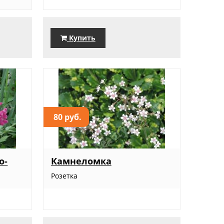
Купить
80 руб.
о-
Камнеломка
Розетка