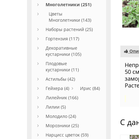
Многолетники (251)
Цветы
Многолетники (143)
Наборы растений (25)
Гортензия (117)
Декоративные
Опи
кустарники (105)
Плодовые
Непр
кустарники (11)
50 с
замо
Астильбы (42)
Расте
Гейхера (4)
Ирис (84)
Лилейник (166)
Лилии (5)
Молодило (24)
С да
Морозники (25)
Нарцисс цветок (59)