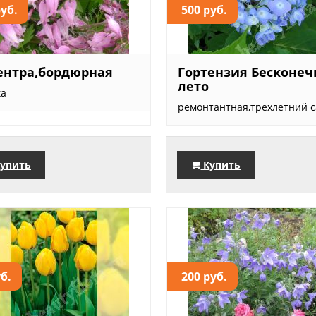
руб.
500 руб.
ентра,бордюрная
Гортензия Бесконеч
лето
ка
ремонтантная,трехлетний са
упить
Купить
уб.
200 руб.