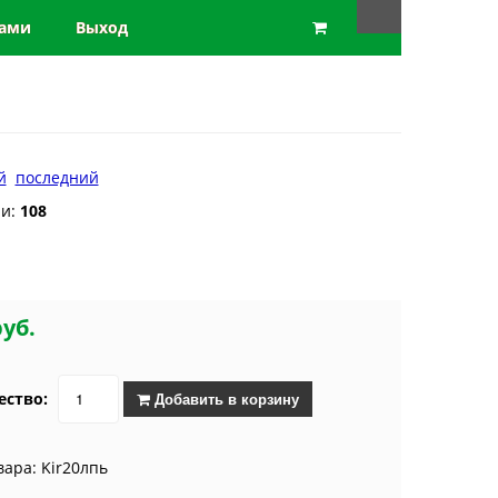
нами
Выход
й
последний
ии:
108
руб.
ество:
Добавить в корзину
вара: Kir20лпь