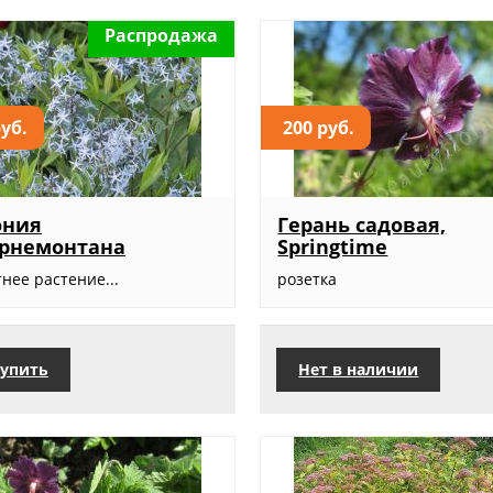
Распродажа
руб.
200 руб.
ония
Герань садовая,
ернемонтана
Springtime
тнее растение...
розетка
упить
Нет в наличии