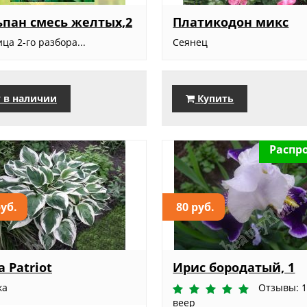
пан смесь желтых,2
Платикодон микс
ца 2-го разбора...
Сеянец
 в наличии
Купить
Распр
руб.
80 руб.
а Patriot
Ирис бородатый, 1
ка
Отзывы: 
веер