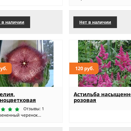
 в наличии
Нет в наличии
руб.
120 руб.
елия,
Астильба насыщенн
ноцветковая
розовая
Отзывы: 1
рененный черенок...