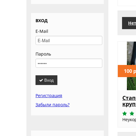
ВХОД
Нет
E-Mail
Пароль
100 
Вход
Регистрация
Стап
круп
Забыли пароль?
Неуко