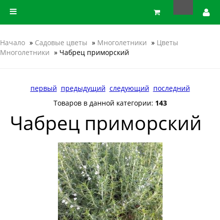
Начало
»
Садовые цветы
»
Многолетники
»
Цветы
Многолетники
» Чабрец приморский
первый
предыдущий
следующий
последний
Товаров в данной категории:
143
Чабрец приморский