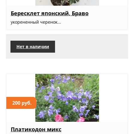
Бересклет японский, Браво
укорененный черенок...
Нет в наличии
200 руб.
Платикодон микс