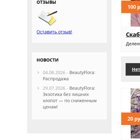
ОТЗЫВЫ
100 
Оставить отзыв!
Скаб
Делен
НОВОСТИ
Нет
04.08.2026 -
BeautyFlora:
Распродажа
29.07.2026 -
BeautyFlora:
Экзотика без лишних
хлопот — по сниженным
ценам!
20 р