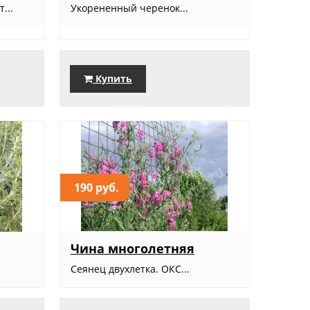
...
Укорененный черенок...
Купить
190 руб.
Чина многолетняя
Сеянец двухлетка. ОКС...