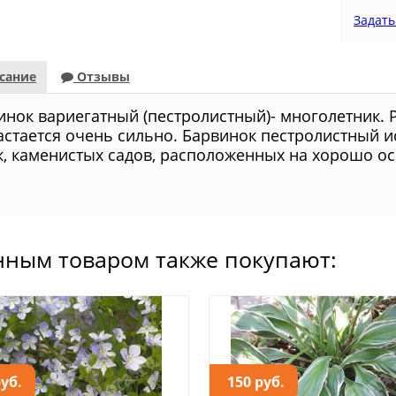
Задать
сание
Отзывы
инок вариегатный (пестролистный)- многолетник. 
астается очень сильно. Барвинок пестролистный и
к, каменистых садов, расположенных на хорошо о
нным товаром также покупают:
руб.
150 руб.