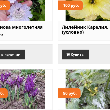
руб.
100 руб.
иоза многолетняя
Лилейник Карелия,
(условно)
ка
 в наличии
Купить
уб.
80 руб.