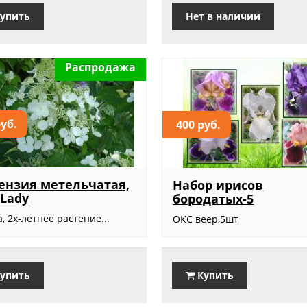
упить
Нет в наличии
Распродажа
руб.
400 руб.
ензия метельчатая,
Набор ирисов
 Lady
бородатых-5
, 2х-летнее растение...
ОКС веер,5шт
упить
Купить