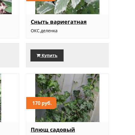
Сныть вариегатная
ОКС.деленка
Купить
170 руб.
Плющ садовый