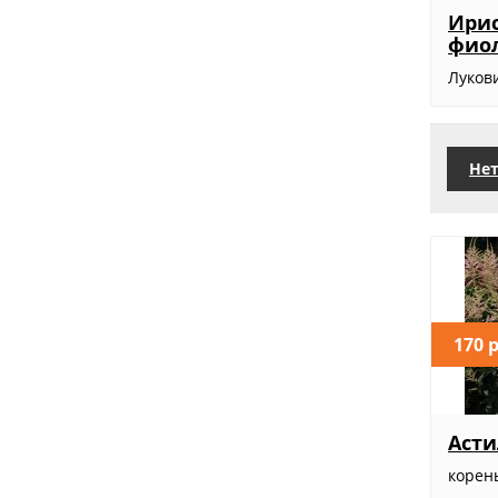
Ири
фио
Луков
Нет
170 
Асти
корен