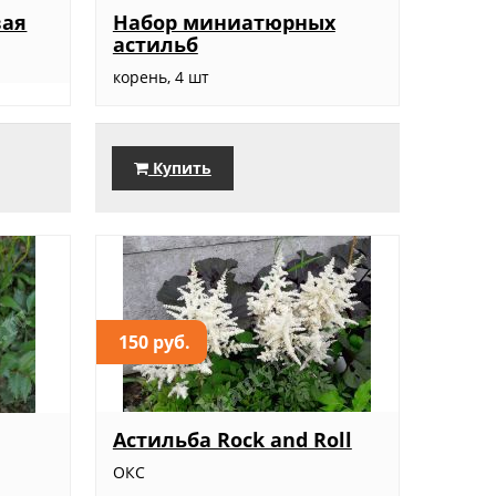
вая
Набор миниатюрных
астильб
корень, 4 шт
Купить
150 руб.
Астильба Rock and Roll
ОКС