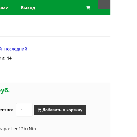
нами
Выход
й
последний
ии:
14
руб.
ество:
Добавить в корзину
вара: Len12b+Nin