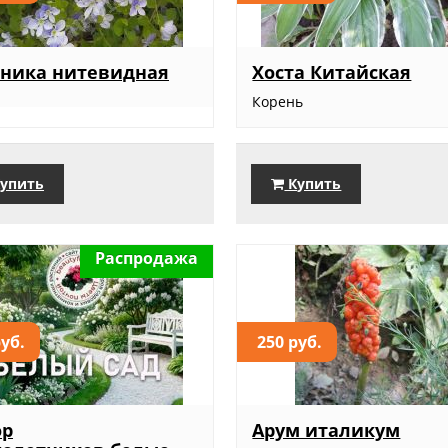
оника нитевидная
Хоста Китайская
Корень
упить
Купить
Распродажа
руб.
250 руб.
ор
Арум италикум