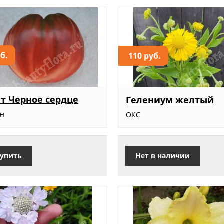
уб.
110 руб.
т Черное сердце
Гелениум желтый
ян
ОКС
упить
Нет в наличии