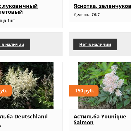
с луковичный
Яснотка, зеленчуко
летовый
Деленка ОКС
ица 1шт
 в наличии
Нет в наличии
руб.
150 руб.
льба Deutschland
Астильба Younique
Salmon
ь