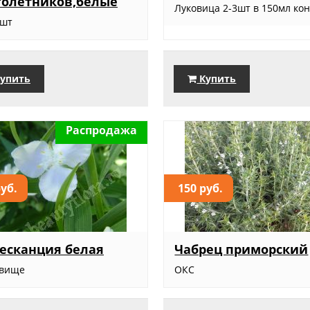
голетников,белые
Луковица 2-3шт в 150мл конт
5шт
упить
Купить
Распродажа
руб.
150 руб.
есканция белая
Чабрец приморский
евище
ОКС