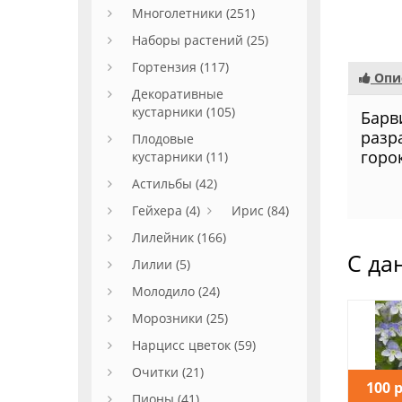
Многолетники (251)
Наборы растений (25)
Гортензия (117)
Опи
Декоративные
кустарники (105)
Барв
разр
Плодовые
горо
кустарники (11)
Астильбы (42)
Гейхера (4)
Ирис (84)
Лилейник (166)
С да
Лилии (5)
Молодило (24)
Морозники (25)
Нарцисс цветок (59)
Очитки (21)
100 
Пионы (41)