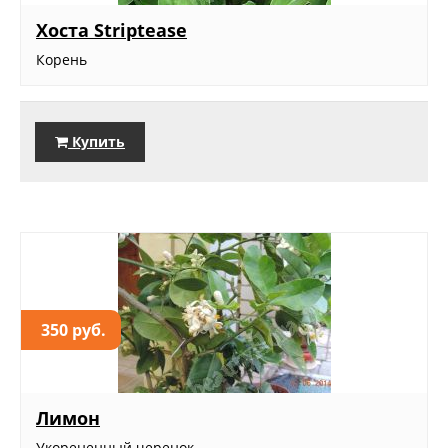
Хоста Striptease
Корень
Купить
350 руб.
Лимон
Укорененный черенок...