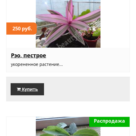
250 руб.
Рэо, пестрое
укорененное растение...
Купить
Распродажа