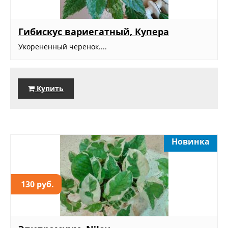
Гибискус вариегатный, Купера
Укорененный черенок....
Купить
Новинка
130 руб.