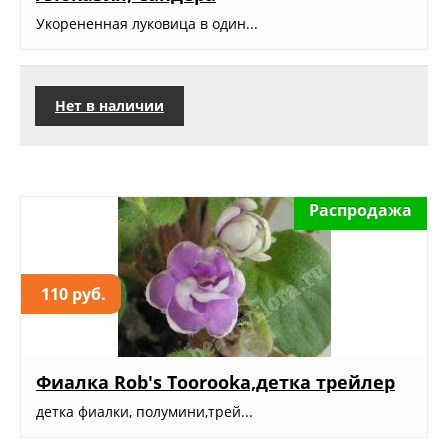
Укорененная луковица в один...
Нет в наличии
Распродажа
110 руб.
Фиалка Rob's Toorooka,детка трейлер
детка фиалки, полумини,трей...