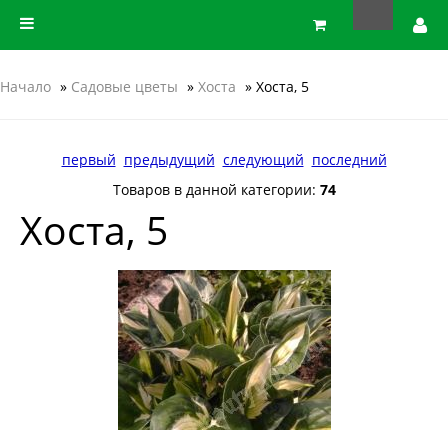
Начало
»
Садовые цветы
»
Хоста
» Хоста, 5
первый
предыдущий
следующий
последний
Товаров в данной категории:
74
Хоста, 5