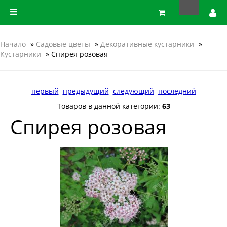
Начало
»
Садовые цветы
»
Декоративные кустарники
»
Кустарники
» Спирея розовая
первый
предыдущий
следующий
последний
Товаров в данной категории:
63
Спирея розовая