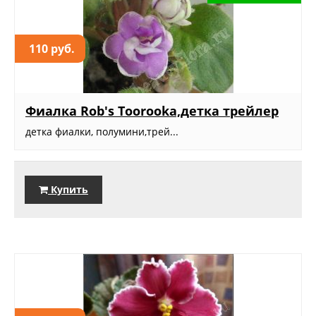
110 руб.
Фиалка Rob's Toorooka,детка трейлер
детка фиалки, полумини,трей...
Купить