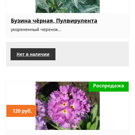
Бузина чёрная, Пулвирулента
укорененный черенок...
Нет в наличии
Распродажа
120 руб.