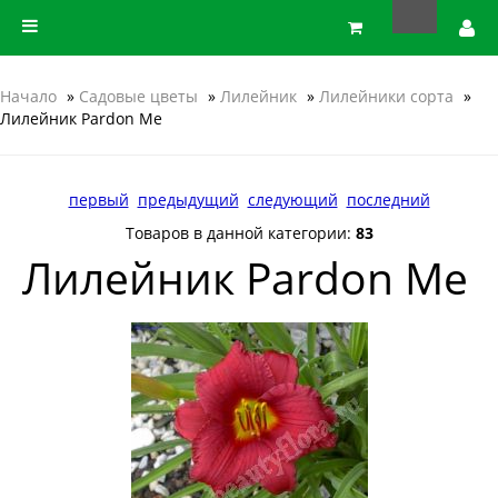
Начало
»
Садовые цветы
»
Лилейник
»
Лилейники сорта
»
Лилейник Pardon Me
первый
предыдущий
следующий
последний
Товаров в данной категории:
83
Лилейник Pardon Me