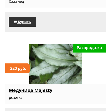
Саженец
Купить
Распродажа
220 руб.
Медуница Majesty
розетка