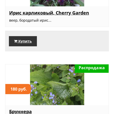
Ирис карликовый, Cherry Garden
веер, бородатый ирис...
Купить
Распродажа
180 руб.
Бруннера