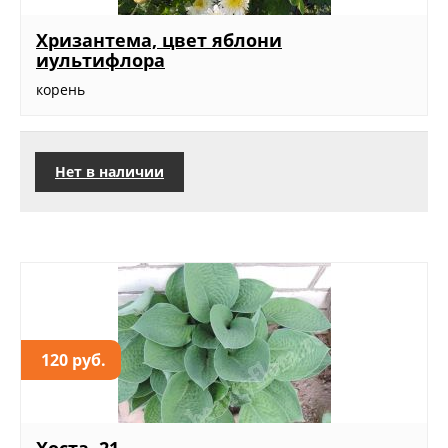
Хризантема, цвет яблони
иультифлора
корень
Нет в наличии
120 руб.