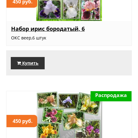
450 руб.
Набор ирис бородатый, 6
ОКС веер,6 штук
Купить
Распродажа
450 руб.