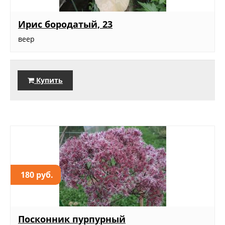
Ирис бородатый, 23
веер
Купить
180 руб.
Посконник пурпурный