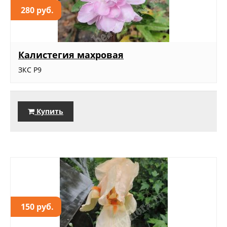
280 руб.
Калистегия махровая
ЗКС Р9
Купить
150 руб.