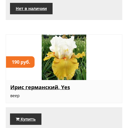
Нет в наличии
190 руб.
Ирис германский, Yes
веер
Купить