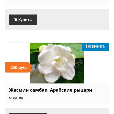
Купить
Новинка
250 руб.
Жасмин самбак, Арабские рыцари
стартер