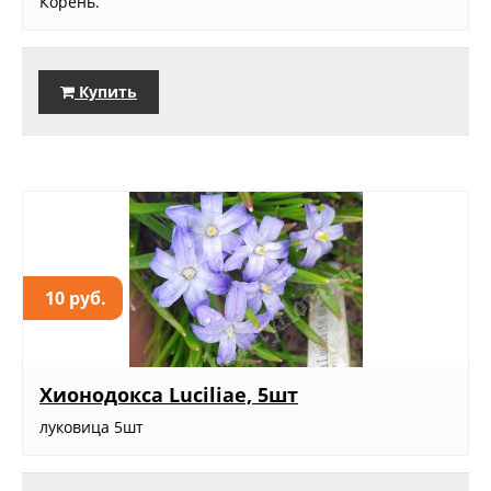
Корень.
Купить
10 руб.
Хионодокса Luciliae, 5шт
луковица 5шт