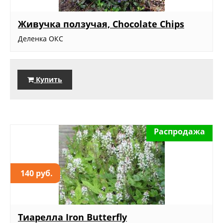
Живучка ползучая, Chocolate Chips
Деленка ОКС
Купить
Распродажа
140 руб.
Тиарелла Iron Butterfly