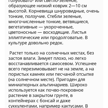
голубовато- или светло-зеленое,
образующее низкий коврик 2—10 см
высотой. Корневища шнуровидные, очень
тонкие, ползучие. Стебли зеленые,
многочисленные тонкие, ветвящиеся,
вегетативные — укороченные,
цветоносные — восходящие. Листья
эллиптические или продолговатые. В
культуре довольно редок.
Растет только на солнечных местах, без
застоя влаги. Зимует плохо, но легко
восстанавливается самосевом. Успешнее
всего перезимовывает не на земле, а на
пористых камнях или песчаной отсыпке
(на солнечном месте). Пригоден для
миниатюрных альпинариев. Широко
используется как почво-покровное
растение в закрытом грунте, в
контейнерах с бонсай и даже
суккулентами, например кактусами. В