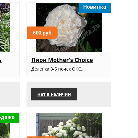
Новинка
600 руб.
ь
Пион Mother's Choice
Деленка 3-5 почек ОКС...
Нет в наличии
одажа