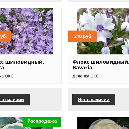
руб.
210 руб.
кс шиловидный,
Флокс шиловидный
ta
Bavaria
ка ОКС
Деленка ОКС
 в наличии
Нет в наличии
Распродажа