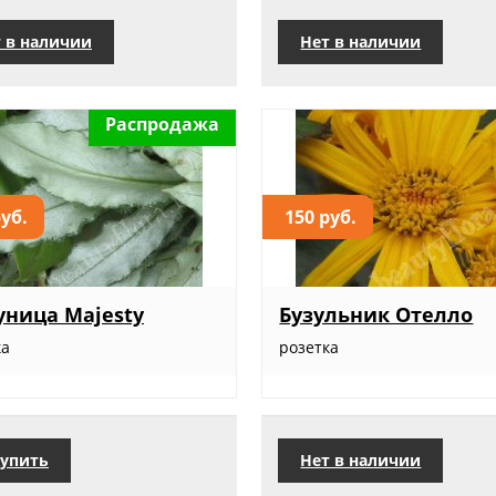
 в наличии
Нет в наличии
Распродажа
руб.
150 руб.
ница Majesty
Бузульник Отелло
ка
розетка
упить
Нет в наличии