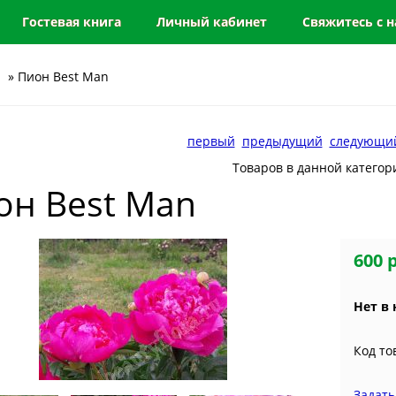
Гостевая книга
Личный кабинет
Свяжитесь с 
» Пион Best Man
первый
предыдущий
следующи
Товаров в данной категор
он Best Man
600 
Нет в
Код то
Задать