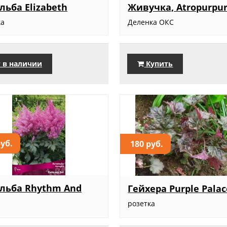
льба Elizabeth
Живучка, Atropurpu
ка
Деленка ОКС
 в наличии
Купить
руб.
180 руб.
льба Rhythm And
Гейхера Purple Palac
розетка