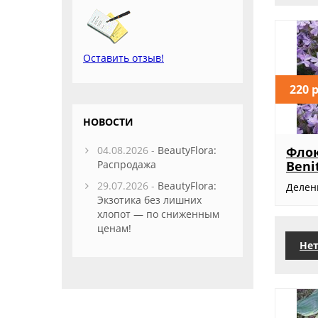
Оставить отзыв!
220 
НОВОСТИ
04.08.2026 -
BeautyFlora:
Фло
Распродажа
Beni
29.07.2026 -
BeautyFlora:
Делен
Экзотика без лишних
хлопот — по сниженным
ценам!
Нет