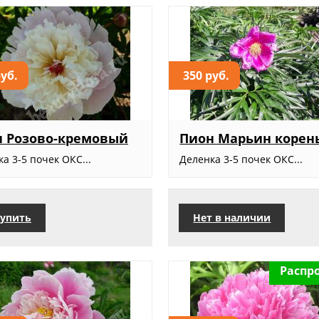
руб.
350 руб.
н Розово-кремовый
Пион Марьин корен
а 3-5 почек ОКС...
Деленка 3-5 почек ОКС...
упить
Нет в наличии
Распр