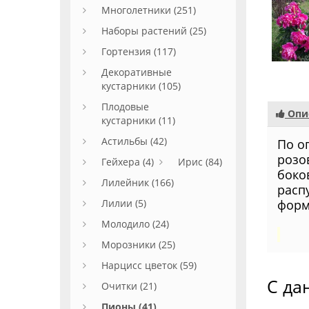
Многолетники (251)
Наборы растений (25)
Гортензия (117)
Декоративные
кустарники (105)
Плодовые
Опи
кустарники (11)
Астильбы (42)
По о
розо
Гейхера (4)
Ирис (84)
боко
Лилейник (166)
расп
Лилии (5)
форм
Молодило (24)
Морозники (25)
Нарцисс цветок (59)
С да
Очитки (21)
Пионы (41)