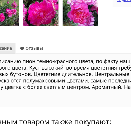
сание
Отзывы
писанию пион темно-красного цвета, по факту наш
вого цвета. Куст высокий, во время цвететния тре
вых бутонов. Цвететние длительное. Центральные
ускаются полумахровыми цветами, самые последни
у цветка с более светлым центром. Ароматный. На
нным товаром также покупают: