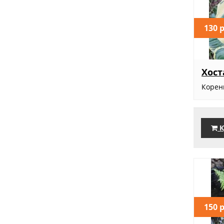
130 
Хост
Корен
К
150 