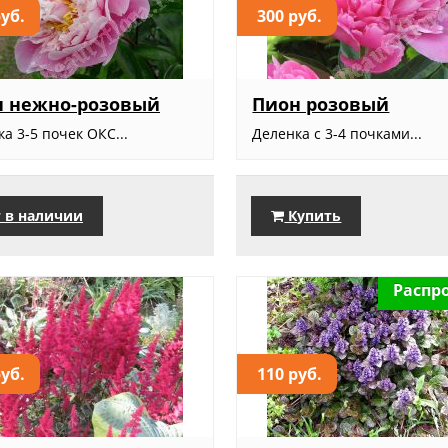
руб.
300 руб.
н нежно-розовый
Пион розовый
а 3-5 почек ОКС...
Деленка с 3-4 почками...
 в наличии
Купить
Распр
руб.
110 руб.