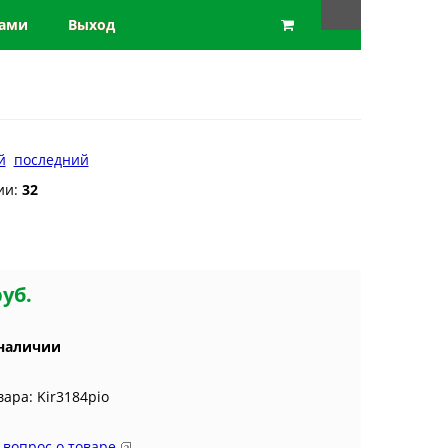
нами
Выход
й
последний
ии:
32
руб.
 наличии
вара: Kir3184рio
 вопрос о товаре