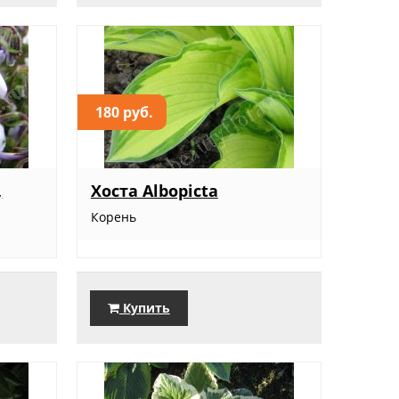
180 руб.
,
Хоста Albopicta
Корень
Купить