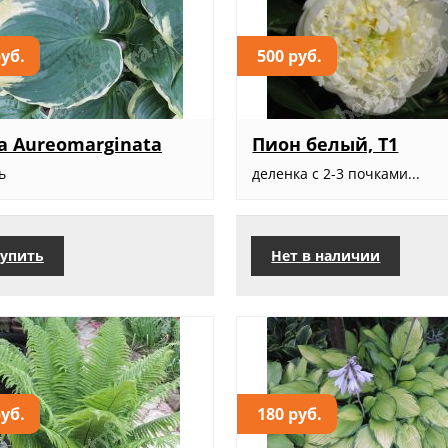
руб.
500 руб.
а Aureomarginata
Пион белый, Т1
ь
деленка с 2-3 почками...
упить
Нет в наличии
руб.
180 руб.