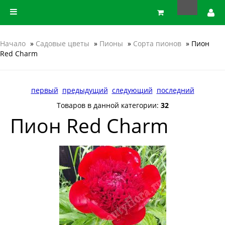
Начало
»
Садовые цветы
»
Пионы
»
Сорта пионов
» Пион
Red Charm
первый
предыдущий
следующий
последний
Товаров в данной категории:
32
Пион Red Charm