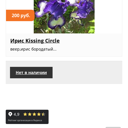
200 руб.
Ирис Kissing Circle
веер,ирис бородатый...
Нет в наличии