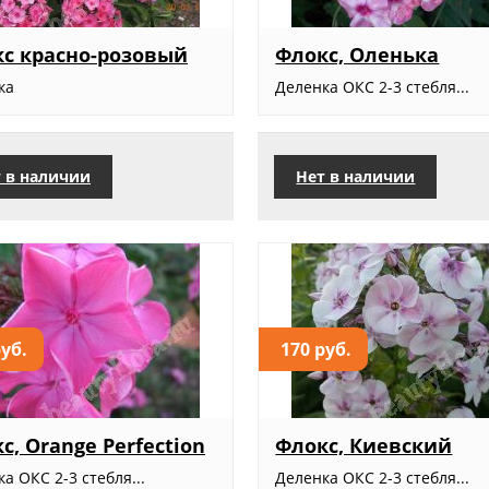
с красно-розовый
Флокс, Оленька
ка
Деленка ОКС 2-3 стебля...
 в наличии
Нет в наличии
руб.
170 руб.
с, Orange Perfection
Флокс, Киевский
а ОКС 2-3 стебля...
Деленка ОКС 2-3 стебля...