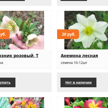
руб.
20 руб.
зник розовый, Т
Анемона лесная
ка
семена 10-12шт
упить
Нет в наличии