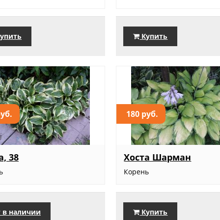
упить
Купить
руб.
180 руб.
а, 38
Хоста Шарман
ь
Корень
 в наличии
Купить