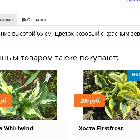
сание
Отзывы
ение высотой 65 см. Цветок розовый с красным зе
нным товаром также покупают:
Но
руб.
200 руб.
а Whirlwind
Хоста Firstfrost