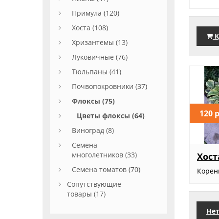
Примула (120)
Хоста (108)
К
Хризантемы (13)
Луковичные (76)
Тюльпаны (41)
Почвопокровники (37)
Флоксы (75)
120 
Цветы флоксы (64)
Виноград (8)
Семена
многолетников (33)
Хост
Семена томатов (70)
Корен
Сопутствующие
товары (17)
Нет