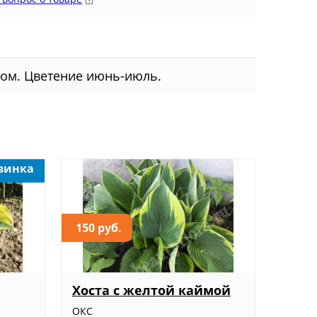
вом. Цветение июнь-июль.
винка
150 руб.
Хоста с желтой каймой
ОКС