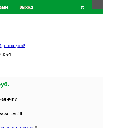
нами
Выход
й
последний
ии:
64
руб.
 наличии
вара: Len5fl
 вопрос о товаре