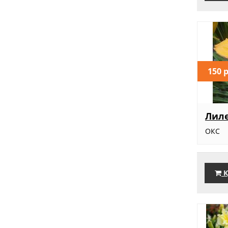
150 
Лиле
ОКС
К