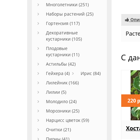
Многолетники (251)
Наборы растений (25)
Опи
Гортензия (117)
Декоративные
Раст
кустарники (105)
Плодовые
кустарники (11)
С да
Астильбы (42)
Гейхера (4)
Ирис (84)
Лилейник (166)
Лилии (5)
220 
Молодило (24)
Морозники (25)
Нарцисс цветок (59)
Хост
Очитки (21)
Пионы (41)