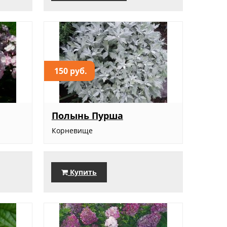
150 руб.
Полынь Пурша
Корневище
Купить