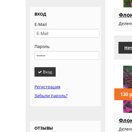
ВХОД
Флок
Делен
E-Mail
Пароль
Нет
Вход
Регистрация
130 
Забыли пароль?
Флок
ОТЗЫВЫ
Деленк