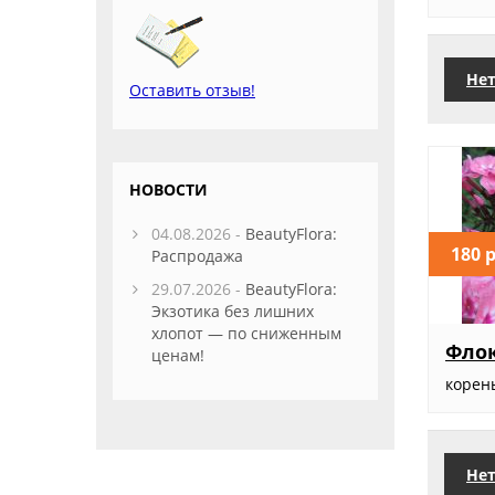
Нет
Оставить отзыв!
НОВОСТИ
04.08.2026 -
BeautyFlora:
180 
Распродажа
29.07.2026 -
BeautyFlora:
Экзотика без лишних
хлопот — по сниженным
Флок
ценам!
корен
Нет