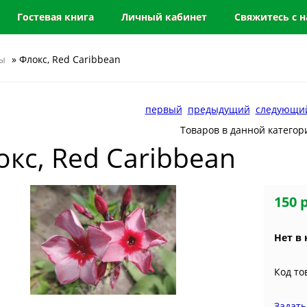
Гостевая книга
Личный кабинет
Свяжитесь с 
ы
» Флокс, Red Caribbean
первый
предыдущий
следующи
Товаров в данной категор
кс, Red Caribbean
150 
Нет в
Код то
Задать