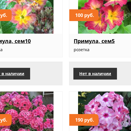
руб.
100 руб.
ула, сем10
Примула, сем5
ка
розетка
 в наличии
Нет в наличии
руб.
190 руб.