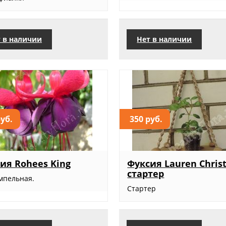
 в наличии
Нет в наличии
руб.
350 руб.
ия Rohees King
Фуксия Lauren Christ
стартер
мпельная.
Стартер