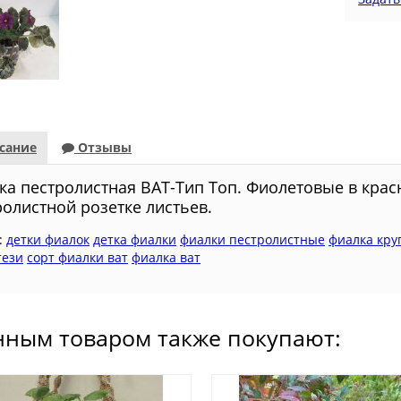
сание
Отзывы
ка пестролистная ВАТ-Тип Топ. Фиолетовые в крас
ролистной розетке листьев.
:
детки фиалок
детка фиалки
фиалки пестролистные
фиалка кру
тези
сорт фиалки ват
фиалка ват
нным товаром также покупают: