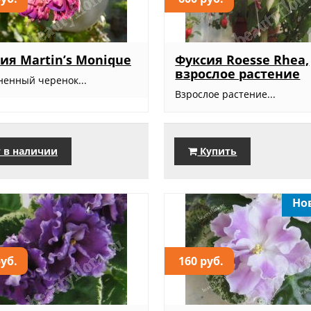
ия Martin’s Monique
Фуксия Roesse Rhea,
взрослое растение
ненный черенок...
Взрослое растение...
 в наличии
Купить
Но
руб.
160 руб.