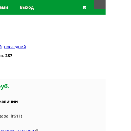
нами
Выход
й
последний
ии:
287
а
руб.
 наличии
вара: ir611t
 вопрос о товаре