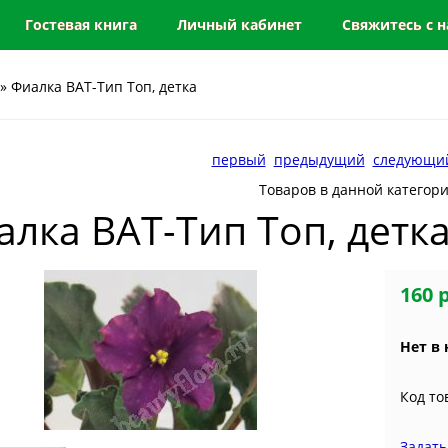
Гостевая книга
Личный кабинет
Свяжитесь с 
» Фиалка ВАТ-Тип Топ, детка
первый
предыдущий
следующи
Товаров в данной категор
алка ВАТ-Тип Топ, детк
160 
Нет в
Код то
Задать