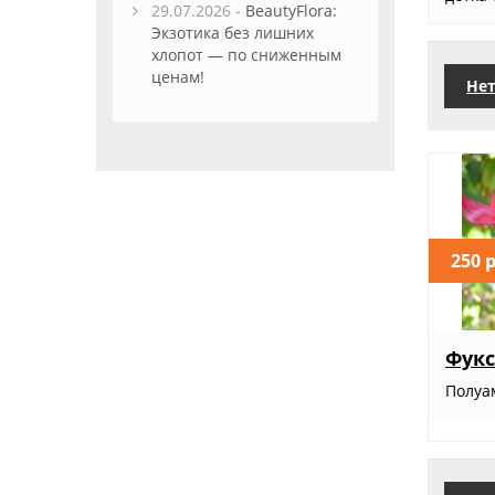
29.07.2026 -
BeautyFlora:
Экзотика без лишних
хлопот — по сниженным
ценам!
Нет
250 
Фукс
Полуа