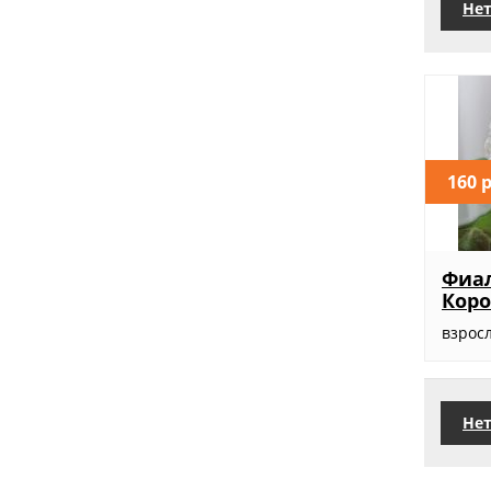
Нет
160 
Фиал
Коро
взросл
Нет