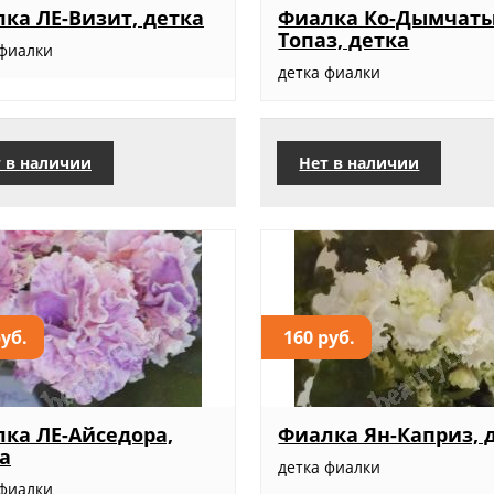
ка ЛЕ-Визит, детка
Фиалка Ко-Дымчат
Топаз, детка
 фиалки
детка фиалки
 в наличии
Нет в наличии
руб.
160 руб.
ка ЛЕ-Айседора,
Фиалка Ян-Каприз, 
а
детка фиалки
 фиалки