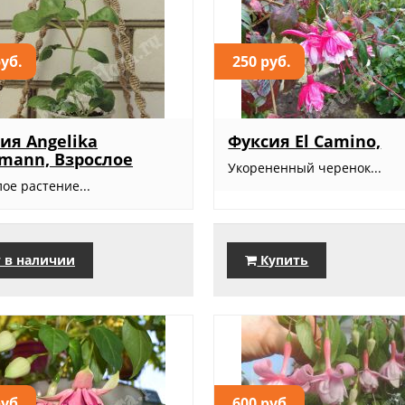
руб.
250 руб.
ия Angelika
Фуксия El Camino,
mann, Взрослое
Укорененный черенок...
ое растение...
 в наличии
Купить
руб.
600 руб.