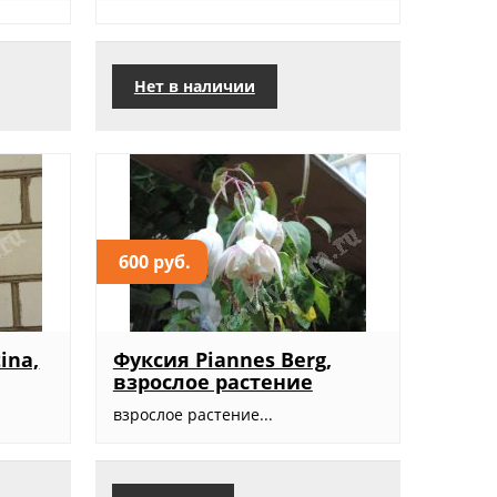
Нет в наличии
600 руб.
ina,
Фуксия Piannes Berg,
взрослое растение
взрослое растение...