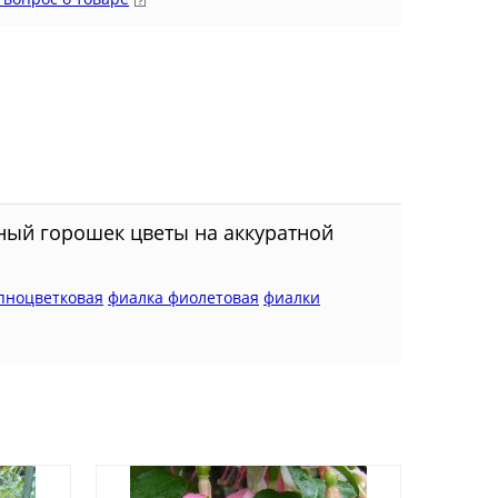
ный горошек цветы на аккуратной
пноцветковая
фиалка фиолетовая
фиалки