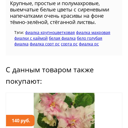
Крупные, простые и полумахровые,
выемчатые белые цветы с сиреневыми
напечатками очень красивы на фоне
тёмно-зелёной, стёганной листвы.
Тэги:
фиалка крупноцветковая
фиалка махровая
фиалки с каймой
белая фиалка
бело голубая
фиалка
фиалка сорт рс
сорта рс
фиалка рс
С данным товаром также
покупают:
140 руб.