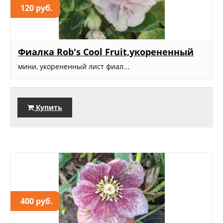
120 руб.
Фиалка Rob's Cool Fruit,укорененный
мини, укорененный лист фиал...
Купить
400 руб.