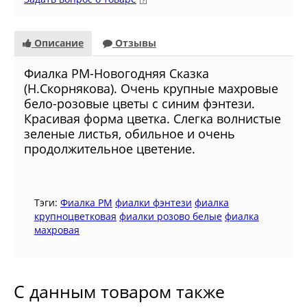
Описание
Отзывы
Фиалкa РМ-Новогодняя Сказка
(Н.Скорнякова). Очень крупные махровые
бело-розовые цветы с синим фэнтези.
Красивая форма цветка. Слегка волнистые
зеленые листья, обильное и очень
продолжительное цветение.
Тэги:
Фиалкa РМ
фиалки фэнтези
фиалка
крупноцветковая
фиалки розово белые
фиалка
махровая
С данным товаром также