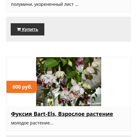
полумини, укорененный лист ...
Купить
600 руб.
Фуксия Bart-Els, Взрослое растение
молодое растение...