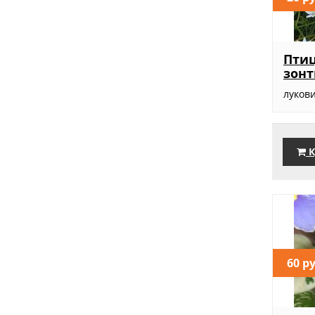
Пти
зонт
луков
К
60 р