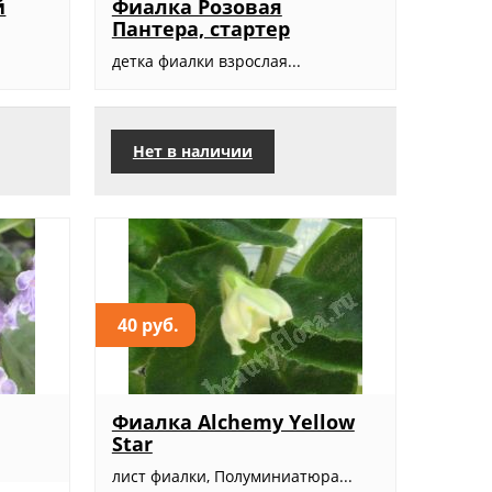
й
Фиалка Розовая
Пантера, стартер
детка фиалки взрослая...
Нет в наличии
40 руб.
Фиалка Alchemy Yellow
Star
лист фиалки, Полуминиатюра...