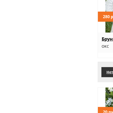
280 
Брун
ОКС
Нет
20 р