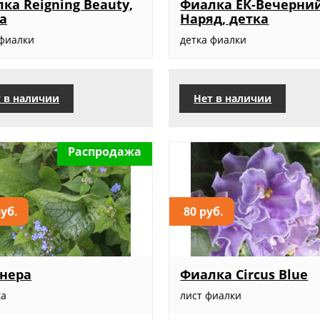
ка Reigning Beauty,
Фиалка ЕК-Вечерни
а
Наряд, детка
 фиалки
детка фиалки
 в наличии
Нет в наличии
Распродажа
руб.
80 руб.
нера
Фиалка Circus Blue
ка
лист фиалки