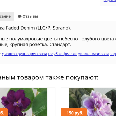
сание
Отзывы
а Faded Denim (LLG/P. Sorano).
ные полумахровые цветы небесно-голубого цвета 
ые, крупная розетка. Стандарт.
:
фиалка крупноцветковая
голубые фиалки
фиалка махровая
зар
нным товаром также покупают:
уб.
150 руб.