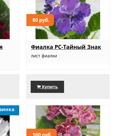
80 руб.
я
Фиалка РС-Тайный Знак
лист фиалки
Купить
винка
160 руб.