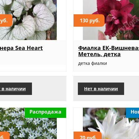
руб.
130 руб.
нера Sea Heart
Фиалка ЕК-Вишнева
Метель, детка
детка фиалки
 в наличии
Нет в наличии
Распродажа
Но
уб.
70 руб.