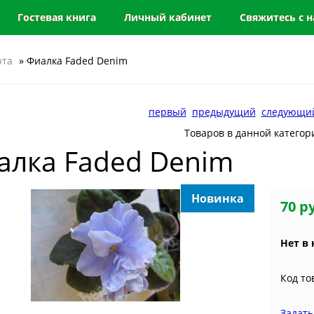
Гостевая книга
Личный кабинет
Свяжитесь с 
рта
» Фиалка Faded Denim
первый
предыдущий
следующи
Товаров в данной категор
алка Faded Denim
Новинка
70 р
Нет в
Код то
Задать