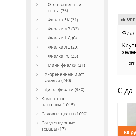
Отечественные
сорта (26)
Опи
Фиалка ЕК (21)
Фиалки АВ (32)
Фиалк
Фиалки НД (6)
Круп
Фиалка ЛЕ (29)
зелен
Фиалка РС (23)
Тэги
Мини фиалки (21)
Укорененный лист
фиалки (240)
С да
Детка фиалки (350)
Комнатные
растения (1015)
Садовые цветы (1600)
Сопутствующие
товары (17)
80 р