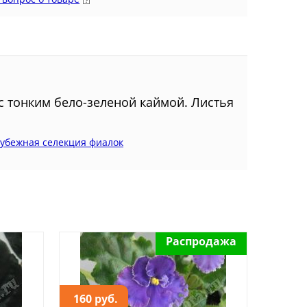
с тонким бело-зеленой каймой. Листья
убежная селекция фиалок
Распродажа
160 руб.