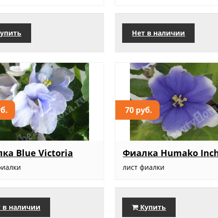
упить
Нет в наличии
уб.
70 руб.
ка Blue Victoria
Фиалка Humako Inc
фиалки
лист фиалки
 в наличии
Купить