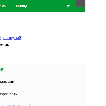
нами
Выход
й
последний
ии:
46
уб.
 наличии
вара: ir236
 вопрос о товаре