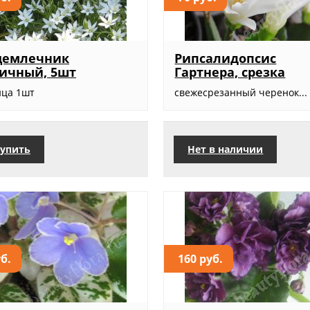
цемлечник
Рипсалидопсис
ичный, 5шт
Гартнера, срезка
ица 1шт
свежесрезанный черенок...
упить
Нет в наличии
уб.
160 руб.