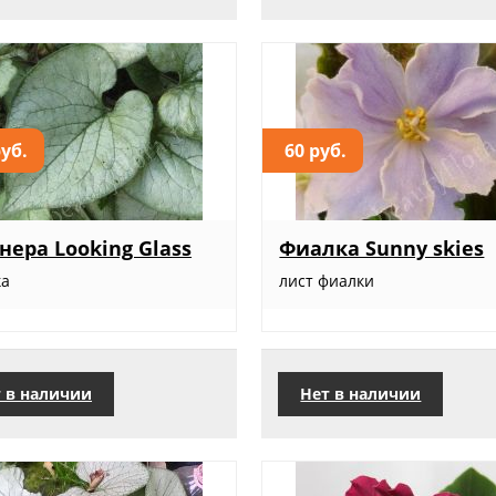
руб.
60 руб.
нера Looking Glass
Фиалка Sunny skies
ка
лист фиалки
 в наличии
Нет в наличии