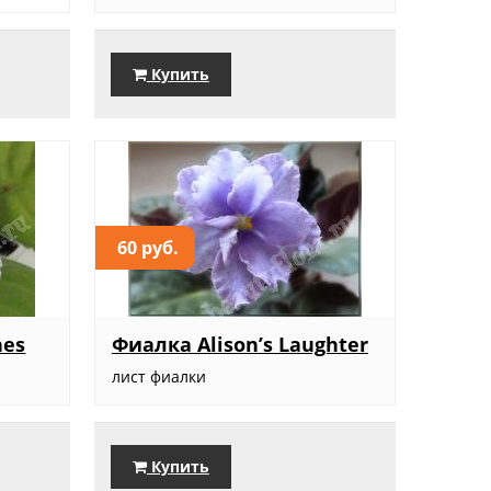
Купить
60 руб.
hes
Фиалка Alison’s Laughter
лист фиалки
Купить