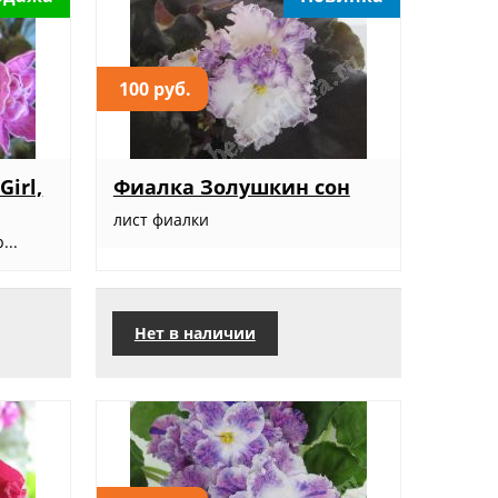
100 руб.
irl,
Фиалка Золушкин сон
лист фиалки
...
Нет в наличии