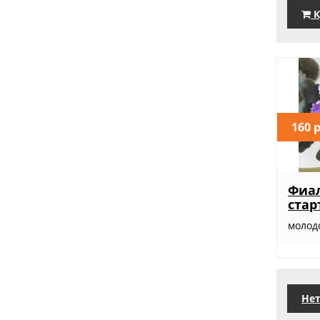
К
160 
Фиал
стар
молодо
Нет