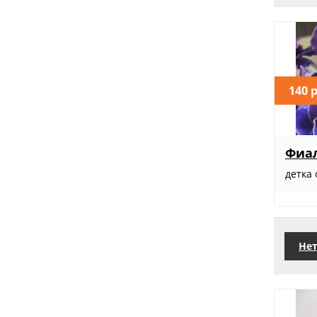
140 
Фиал
детка 
Нет