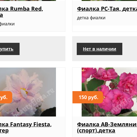
ка Rumba Red,
Фиалка РС-Тая, детк
а
детка фиалки
 фиалки
упить
Нет в наличии
руб.
150 руб.
ка Fantasy Fiesta,
Фиалка АВ-Земляни
тер
(спорт),детка