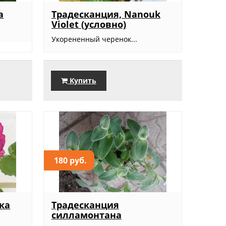
а
Традесканция, Nanouk
Violet (условно)
Укорененный черенок...
Купить
180 руб.
ка
Традесканция
силламонтана