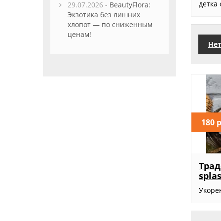
детка 
29.07.2026 -
BeautyFlora:
Экзотика без лишних
хлопот — по сниженным
ценам!
Нет
180 
Трад
spla
Укоре