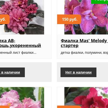
руб.
150 руб.
ка АВ-
Фиалка Mas' Melody G
кошь,укорененный
стартер
ненный лист фиалки...
детка фиалки, полумини, взр
 в наличии
Нет в наличии