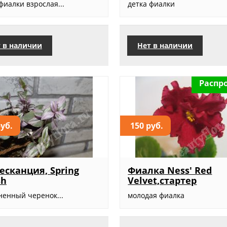
фиалки взрослая...
детка фиалки
 в наличии
Нет в наличии
Распр
руб.
150 руб.
есканция, Spring
Фиалка Ness' Red
sh
Velvet,стартер
ненный черенок...
молодая фиалка