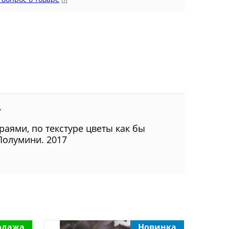
.
аями, по текстуре цветы как бы
 Полумини.
2017
одажа
Новинка