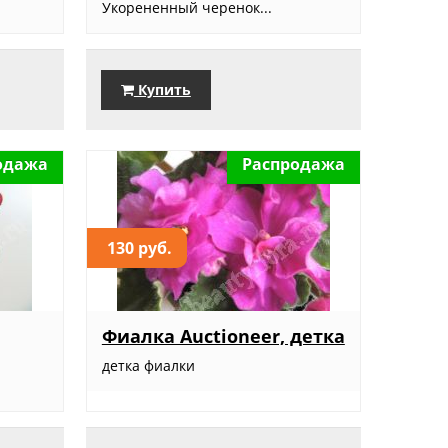
Укорененный черенок...
Купить
одажа
Распродажа
130 руб.
Фиалка Auctioneer, детка
детка фиалки