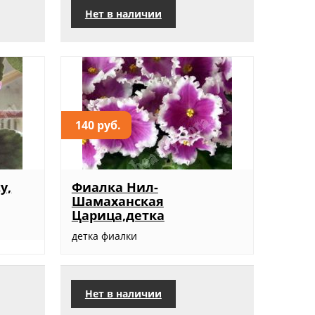
Нет в наличии
140 руб.
y,
Фиалка Нил-
Шамаханская
Царица,детка
детка фиалки
Нет в наличии