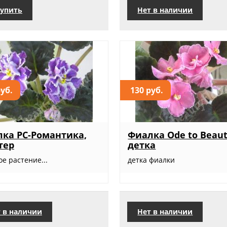
упить
Нет в наличии
руб.
130 руб.
ка РС-Романтика,
Фиалка Ode to Beaut
тер
детка
е растение...
детка фиалки
 в наличии
Нет в наличии