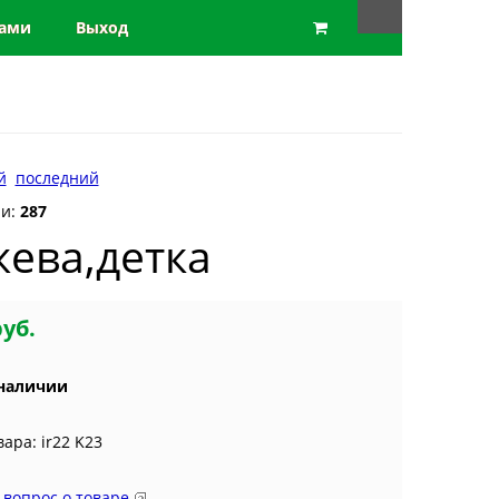
нами
Выход
й
последний
ии:
287
ева,детка
руб.
 наличии
вара: ir22 K23
 вопрос о товаре