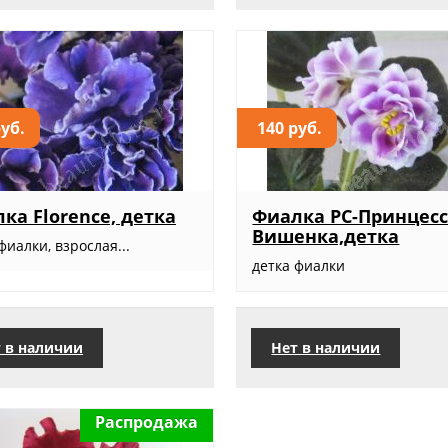
руб.
140 руб.
ка Florence, детка
Фиалка РС-Принцес
Вишенка,детка
фиалки, взрослая...
детка фиалки
 в наличии
Нет в наличии
Распродажа