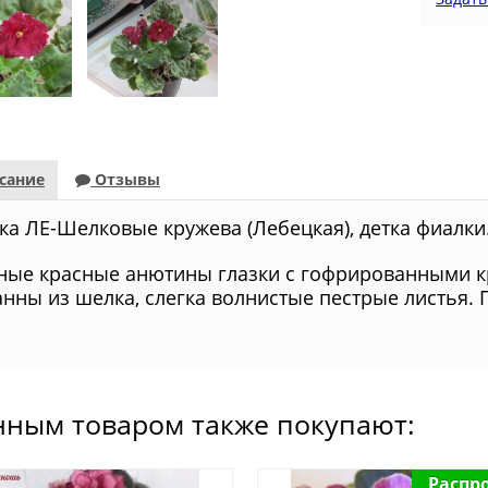
сание
Отзывы
ка ЛЕ-Шелковые кружева (Лебецкая), детка фиалки
ные красные анютины глазки с гофрированными кр
анны из шелка, слегка волнистые пестрые листья.
нным товаром также покупают:
Распр