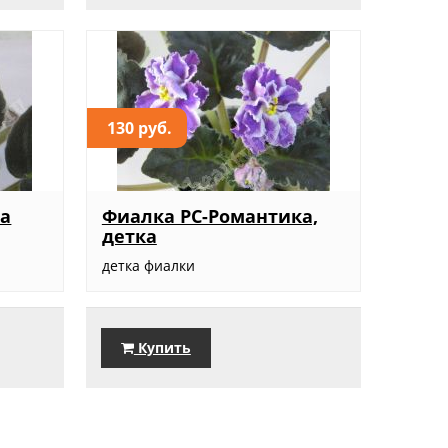
130 руб.
са
Фиалка РС-Романтика,
детка
детка фиалки
Купить