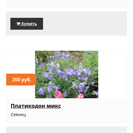
Купить
200 руб.
Платикодон микс
Сеянец