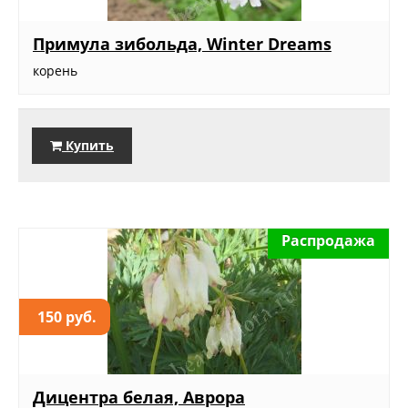
Примула зибольда, Winter Dreams
корень
Купить
Распродажа
150 руб.
Дицентра белая, Аврора