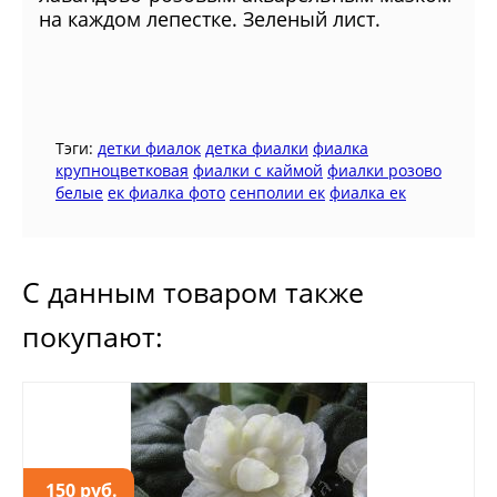
на каждом лепестке. Зеленый лист.
Тэги:
детки фиалок
детка фиалки
фиалка
крупноцветковая
фиалки с каймой
фиалки розово
белые
ек фиалка фото
сенполии ек
фиалка ек
С данным товаром также
покупают:
150 руб.