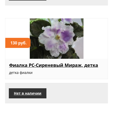
130 руб.
Фиалка РС-Сиреневый Мираж, детка
детка фиалки
Нет в наличии