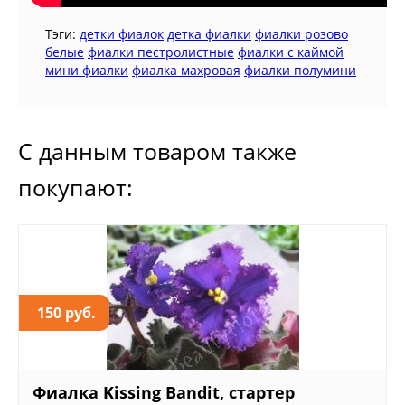
Тэги:
детки фиалок
детка фиалки
фиалки розово
белые
фиалки пестролистные
фиалки с каймой
мини фиалки
фиалка махровая
фиалки полумини
С данным товаром также
покупают:
150 руб.
Фиалка Kissing Bandit, стартер