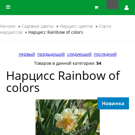
Начало
»
Садовые цветы
»
Нарцисс цветок
»
Сорта
нарциссов
» Нарцисс Rainbow of colors
первый
предыдущий
следующий
последний
Товаров в данной категории:
54
Нарцисс Rainbow of
colors
Новинка