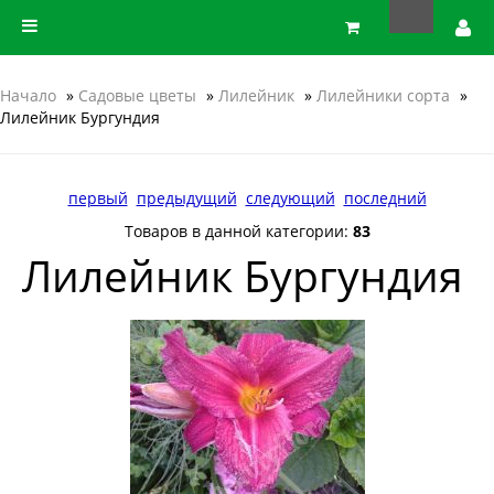
Начало
»
Садовые цветы
»
Лилейник
»
Лилейники сорта
»
Лилейник Бургундия
первый
предыдущий
следующий
последний
Товаров в данной категории:
83
Лилейник Бургундия