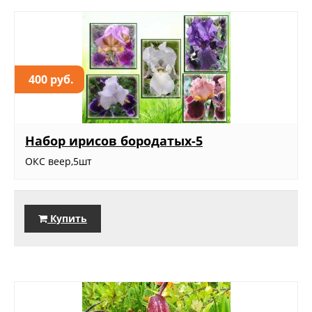
400 руб.
Набор ирисов бородатых-5
ОКС веер,5шт
Купить