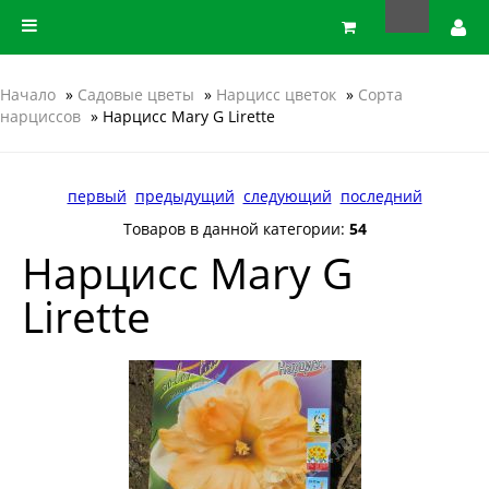
Начало
»
Садовые цветы
»
Нарцисс цветок
»
Сорта
нарциссов
» Нарцисс Mary G Lirette
первый
предыдущий
следующий
последний
Товаров в данной категории:
54
Нарцисс Mary G
Lirette