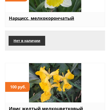
Нарцисс, мелкокорончатый
Нет в наличии
100 руб.
Ирис желтый,мелкоцветковый