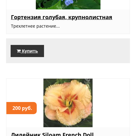
Гортензия голубая, крупнолистная
Трехлетнее растение...
Купить
200 руб.
Лилейник Siloam French Doll