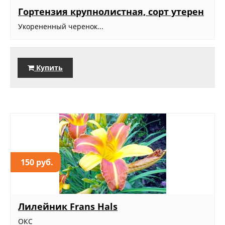
Гортензия крупнолистная, сорт утерен
Укорененный черенок...
Купить
150 руб.
Лилейник Frans Hals
ОКС