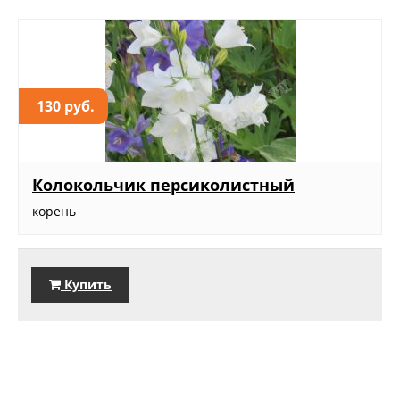
130 руб.
Колокольчик персиколистный
корень
Купить