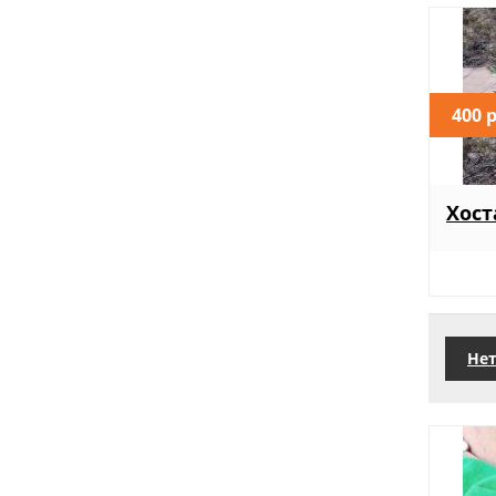
400 
Хост
Нет