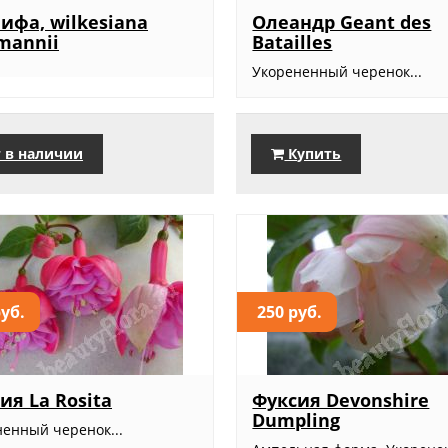
ифа, wilkesiana
Олеандр Geant des
mannii
Batailles
Укорененный черенок...
 в наличии
Купить
руб.
250 руб.
ия La Rosita
Фуксия Devonshire
Dumpling
ненный черенок...