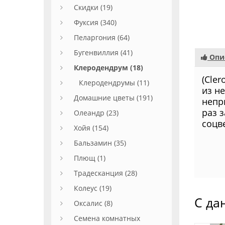
Скидки (19)
Фуксия (340)
Пеларгония (64)
Бугенвиллия (41)
Опи
Клеродендрум (18)
(Cle
Клеродендрумы (11)
из н
Домашние цветы (191)
непр
раз 
Олеандр (23)
соцв
Хойя (154)
Бальзамин (35)
Плющ (1)
Традесканция (28)
Колеус (19)
С да
Оксалис (8)
Семена комнатных