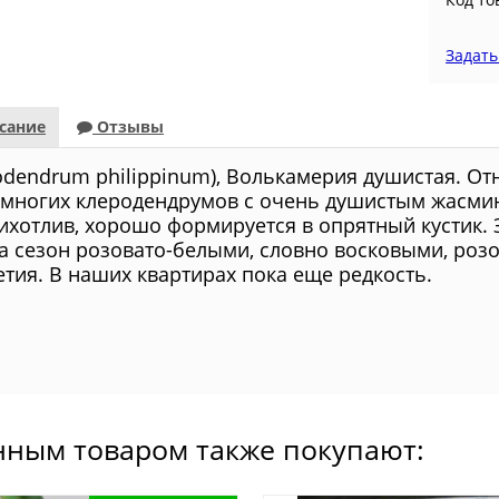
Задать
сание
Отзывы
rodendrum philippinum), Волькамерия душистая. От
емногих клеродендрумов с очень душистым жасм
ихотлив, хорошо формируется в опрятный кустик. З
за сезон розовато-белыми, словно восковыми, ро
етия. В наших квартирах пока еще редкость.
нным товаром также покупают: