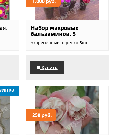
1.000 руб.
ая,
Набор махровых
бальзаминов, 5
.
Укорененные черенки 5шт...
Купить
винка
250 руб.