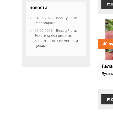
К
НОВОСТИ
04.08.2026 -
BeautyFlora:
Распродажа
29.07.2026 -
BeautyFlora:
Экзотика без лишних
хлопот — по сниженным
40 р
ценам!
Гала
Луков
К