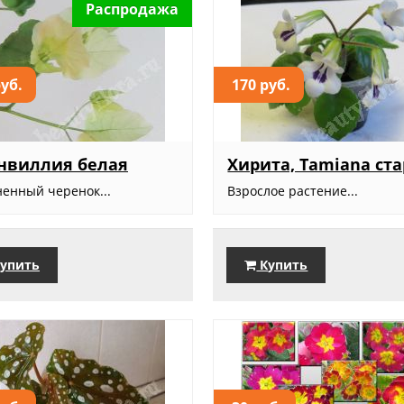
Распродажа
руб.
170 руб.
нвиллия белая
Хирита, Tamiana ст
ненный черенок...
Взрослое растение...
упить
Купить