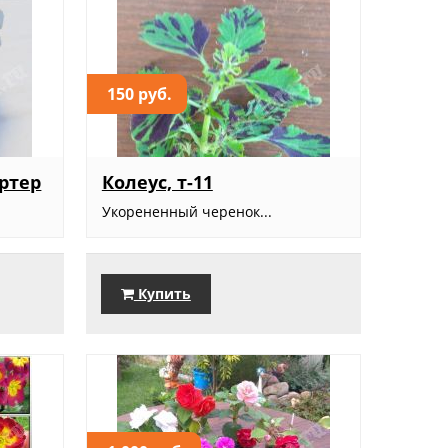
150 руб.
артер
Колеус, т-11
Укорененный черенок...
Купить