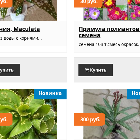
руб.
30 руб.
ния, Maculata
Примула полиантов
семена
з воды с корнями...
семена 10шт,смесь окрасок..
упить
Купить
Новинка
Но
руб.
300 руб.