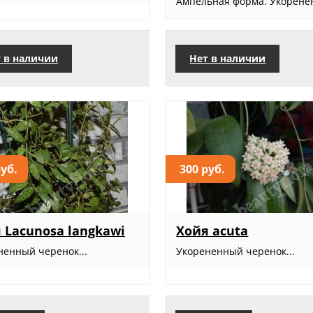
Ампельная форма. Укоренен
 в наличии
Нет в наличии
руб.
300 руб.
 Lacunosa langkawi
Хойя acuta
ненный черенок...
Укорененный черенок...