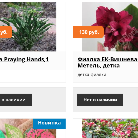
руб.
130 руб.
а Praying Hands,1
Фиалка ЕК-Вишнева
Метель, детка
детка фиалки
 в наличии
Нет в наличии
Новинка