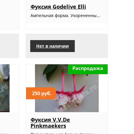
Фуксия Godelive Elli
Ампельная форма. Укорененны...
Нет в наличии
Распродажа
250 руб.
Фуксия V.V.De
Pinkmaekers