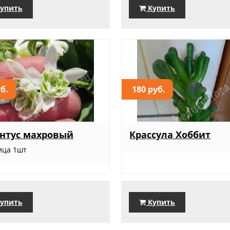
упить
Купить
уб.
180 руб.
нтус махровый
Крассула Хоббит
ица 1шт
упить
Купить