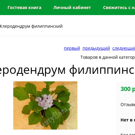
Гостевая книга
Личный кабинет
Свяжитесь с 
 Клеродендрум филиппинский
первый
предыдущий
следующи
Товаров в данной катего
еродендрум филиппинс
300 
Отзывы
Нет в
Код то