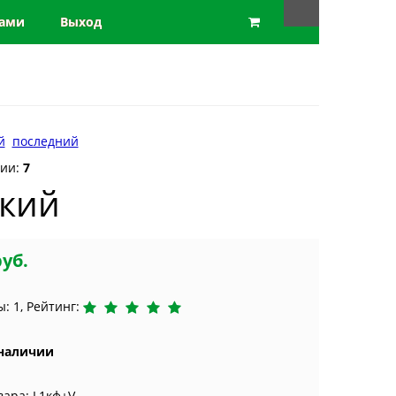
нами
Выход
й
последний
рии:
7
кий
руб.
: 1, Рейтинг:
 наличии
вара: L1кф+V