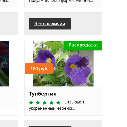
ны...
Полуампельная форма, Укорен...
Нет в наличии
Распродажа
180 руб.
Тунбергия
Отзывы: 1
укорененный черенок...