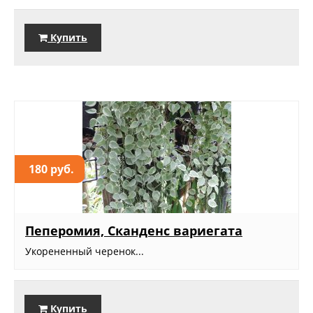
Купить
180 руб.
Пеперомия, Сканденс вариегата
Укорененный черенок...
Купить