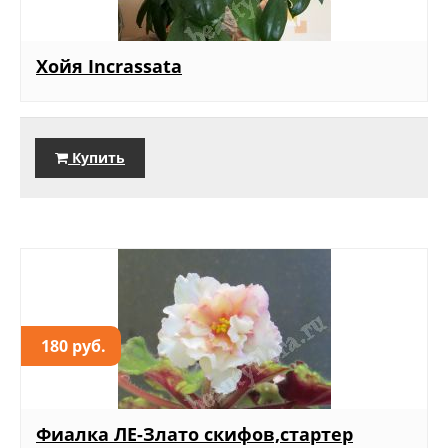
Хойя Incrassata
Купить
180 руб.
Фиалка ЛЕ-Злато скифов,стартер