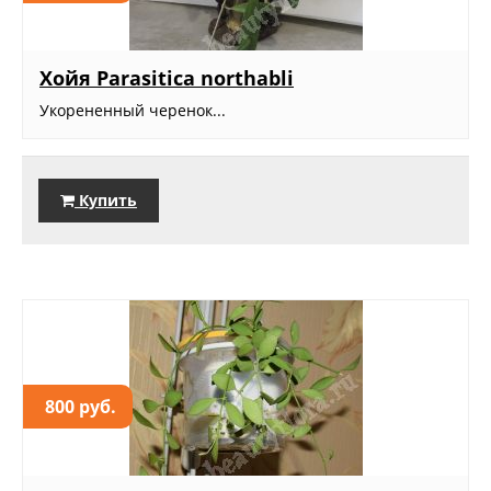
Хойя Parasitica northabli
Укорененный черенок...
Купить
800 руб.