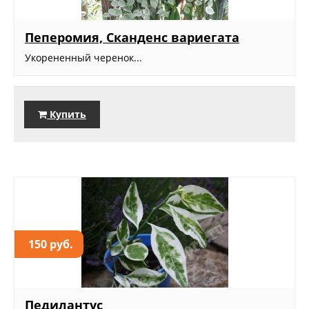
Пеперомия, Сканденс вариегата
Укорененный черенок...
Купить
150 руб.
Педилантус