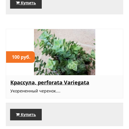
Купить
100 руб.
Крассула, perforata Variegata
Укорененный черенок....
Купить