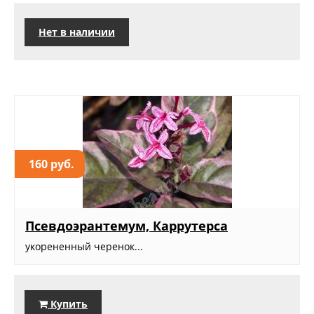
Нет в наличии
160 руб.
Псевдоэрантемум, Каррутерса
укорененный черенок...
Купить