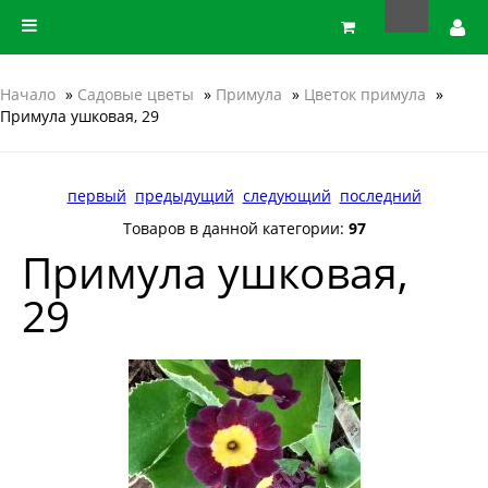
Начало
»
Садовые цветы
»
Примула
»
Цветок примула
»
Примула ушковая, 29
первый
предыдущий
следующий
последний
Товаров в данной категории:
97
Примула ушковая,
29