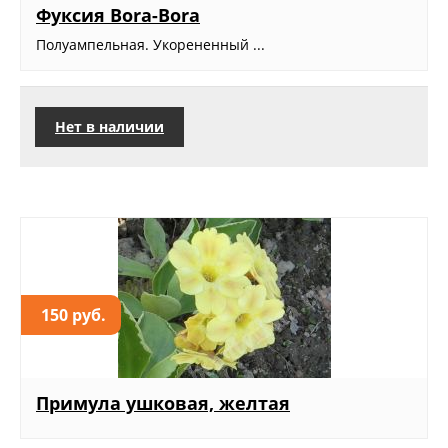
Фуксия Bora-Bora
Полуампельная. Укорененный ...
Нет в наличии
150 руб.
Примула ушковая, желтая