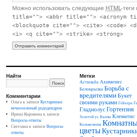
Можно использовать следующие
HTML
-теги
title=""> <abbr title=""> <acronym ti
<blockquote cite=""> <cite> <code> <d
<i> <q cite=""> <strike> <strong>
Найти
Метки
Ахименес
Астильба
Борьба с
Белокрылка
вредителями
Букет
Комментарии
своими руками
Ольга
к записи
Кустарники:
Гейхера
Г
Гортензия
вечнозеленый рододендрон
Гладиолус
Ирина Коровина
к записи
Клематис
Золотой ус
Каллы
Комнатн
Вопросы-ответы
Колокольчик
Светлана
к записи
Вопросы-
цветы
Кустарник
ответы