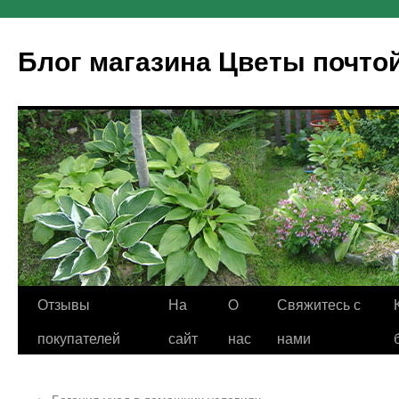
Блог магазина Цветы почто
Отзывы
На
O
Свяжитесь с
покупателей
сайт
нас
нами
←
Бегония уход в домашних условиях