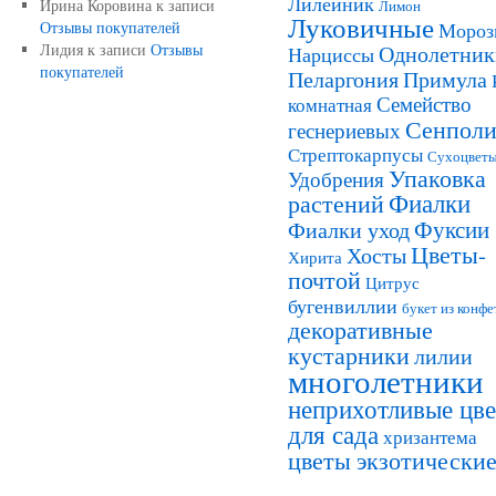
Лилейник
Ирина Коровина
к записи
Лимон
Луковичные
Отзывы покупателей
Мороз
Лидия
к записи
Отзывы
Однолетник
Нарциссы
покупателей
Пеларгония
Примула
Семейство
комнатная
Сенполи
геснериевых
Стрептокарпусы
Сухоцвет
Упаковка
Удобрения
Фиалки
растений
Фуксии
Фиалки уход
Цветы-
Хосты
Хирита
почтой
Цитрус
бугенвиллии
букет из конфе
декоративные
кустарники
лилии
многолетники
неприхотливые цв
для сада
хризантема
цветы экзотически