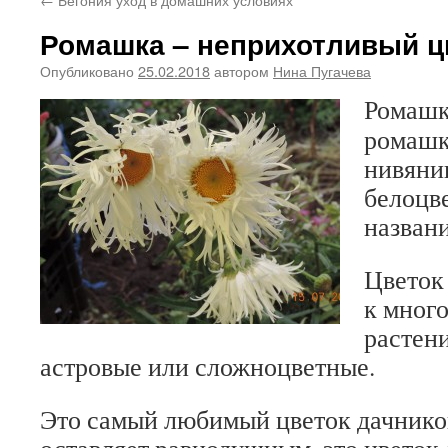
Ромашка – неприхотливый ц
Опубликовано
25.02.2018
автором
Нина Пугачева
Ромашк
ромашк
нивяник
белоцве
названи
Цветок
к мног
растен
астровые или сложноцветные.
Это самый любимый цветок дачников