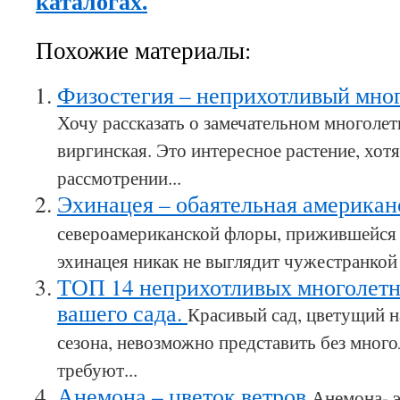
каталогах.
Похожие материалы:
Физостегия – неприхотливый мног
Хочу рассказать о замечательном многоле
виргинская. Это интересное растение, хо
рассмотрении...
Эхинацея – обаятельная америка
североамериканской флоры, прижившейся 
эхинацея никак не выглядит чужестранкой –
ТОП 14 неприхотливых многолетн
вашего сада.
Красивый сад, цветущий н
сезона, невозможно представить без много
требуют...
Анемона – цветок ветров
Анемона- э