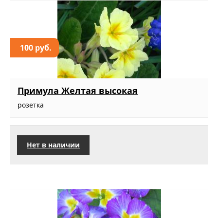
100 руб.
Примула Желтая высокая
розетка
Нет в наличии