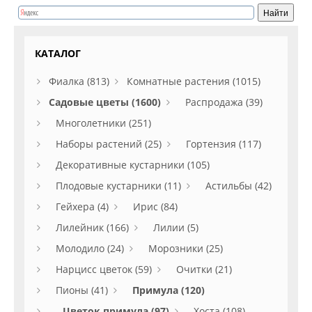
КАТАЛОГ
Фиалка (813)
Комнатные растения (1015)
Садовые цветы (1600)
Распродажа (39)
Многолетники (251)
Наборы растений (25)
Гортензия (117)
Декоративные кустарники (105)
Плодовые кустарники (11)
Астильбы (42)
Гейхера (4)
Ирис (84)
Лилейник (166)
Лилии (5)
Молодило (24)
Морозники (25)
Нарцисс цветок (59)
Очитки (21)
Пионы (41)
Примула (120)
Цветок примула (97)
Хоста (108)