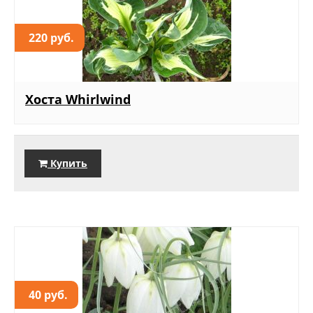
220 руб.
Хоста Whirlwind
Купить
40 руб.