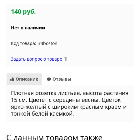
140 руб.
Нет в наличии
Код товара: ir3boston
Задать вопрос о товаре
Описание
Отзывы
Плотная розетка листьев, высота растения
15 см. Цветет с середины весны. Цветок
ярко-желтый с широким красным краем и
тонкой белой каемкой.
С данным товаром также