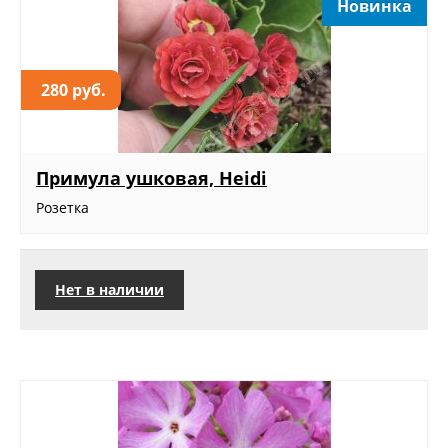
Новинка
280 руб.
Примула ушковая, Heidi
Розетка
Нет в наличии