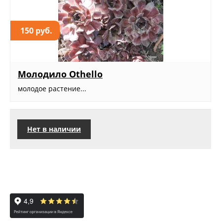
150 руб.
Молодило Othello
молодое растение...
Нет в наличии