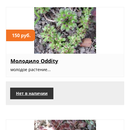
150 руб.
Молодило Oddity
молодое растение...
Нет в наличии