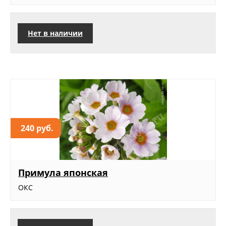
Нет в наличии
240 руб.
Примула японская
ОКС