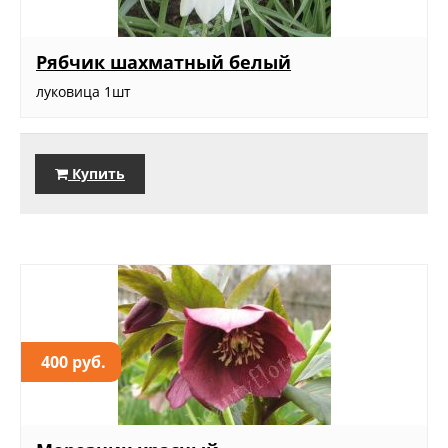
Рябчик шахматный белый
луковица 1шт
Купить
400 руб.