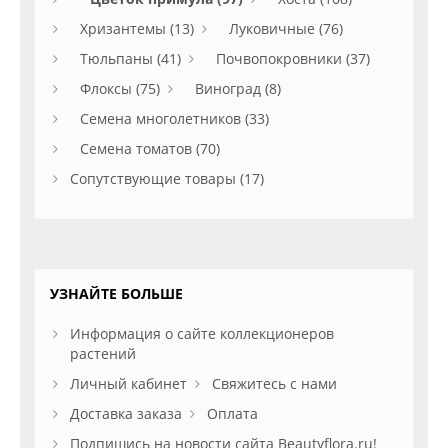
Хризантемы (13)
Луковичные (76)
Тюльпаны (41)
Почвопокровники (37)
Флоксы (75)
Виноград (8)
Семена многолетников (33)
Семена томатов (70)
Сопутствующие товары (17)
УЗНАЙТЕ БОЛЬШЕ
Информация о сайте коллекционеров
растений
Личный кабинет
Свяжитесь с нами
Доставка заказа
Оплата
Подпишись на новости сайта Beautyflora.ru!