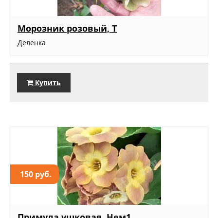
Морозник розовый, Т
Деленка
Купить
150 руб.
Примула ушковая, Нем1