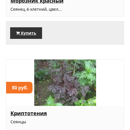
Морозник красный
Сеянец 4-хлетний, цвел...
Купить
80 руб.
Криптотения
Сеянцы