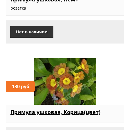
розетка
Нет в наличии
130 руб.
Примула ушковая, Корица(цвет)