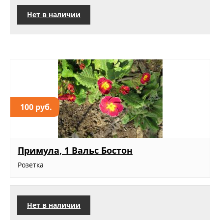
Нет в наличии
100 руб.
Примула, 1 Вальс Бостон
Розетка
Нет в наличии