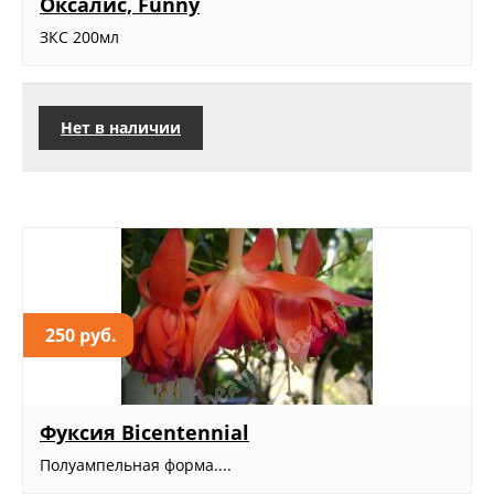
Оксалис, Funny
ЗКС 200мл
Нет в наличии
250 руб.
Фуксия Bicentennial
Полуампельная форма....