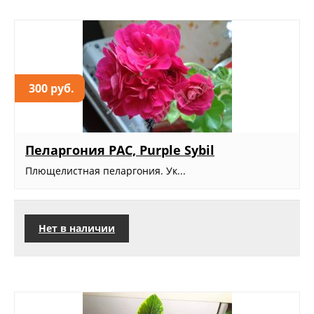
300 руб.
Пеларгония PAC, Purple Sybil
Плющелистная пеларгония. Ук...
Нет в наличии