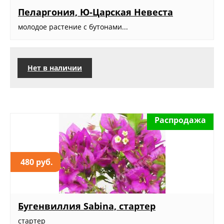
Пеларгония, Ю-Царская Невеста
молодое растение с бутонами...
Нет в наличии
Распродажа
480 руб.
Бугенвиллия Sabina, стартер
стартер