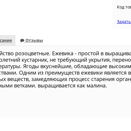
Код то
Задать
сание
Отзывы
йство розоцветные. Ежевика - простой в выращи
олетний кустарник, не требующий укрытия, перен
ературы. Ягоды вкуснейшие, обладающие высоки
ствами. Одним из преимуществ ежевики является 
ых веществ, замедляющих процесс старения органи
ыми ветками. выращивается как малина.