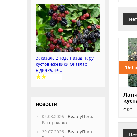
Нет
Заказала 2 года назад пару
кустов ежевики.Оказлас-
160 
ь дичка.Не ..
Лап
куст
НОВОСТИ
ОКС
04.08.2026 -
BeautyFlora:
Распродажа
29.07.2026 -
BeautyFlora:
Нет