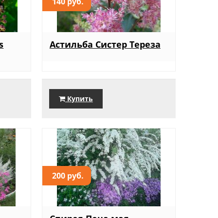
140 руб.
s
Астильба Систер Тереза
Купить
200 руб.