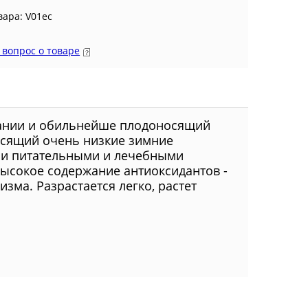
вара: V01ес
 вопрос о товаре
вании и обильнейше плодоносящий
осящий очень низкие зимние
ми питательными и лечебными
высокое содержание антиоксидантов -
зма. Разрастается легко, растет