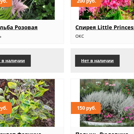
руб.
200 руб.
льба Розовая
Спирея Little Princes
ь
ОКС
 в наличии
Нет в наличии
руб.
150 руб.