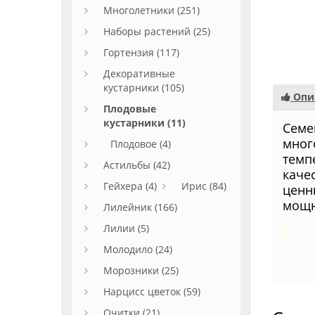
Многолетники (251)
Наборы растений (25)
Гортензия (117)
Декоративные
кустарники (105)
Опи
Плодовые
кустарники (11)
Семе
мног
Плодовое (4)
темп
Астильбы (42)
каче
Гейхера (4)
Ирис (84)
ценн
мощн
Лилейник (166)
Лилии (5)
Молодило (24)
Морозники (25)
Нарцисс цветок (59)
Очитки (21)