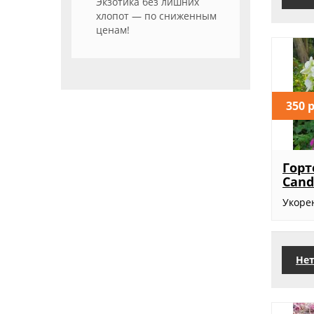
Экзотика без лишних
хлопот — по сниженным
ценам!
350 
Горт
Cand
Укоре
Нет