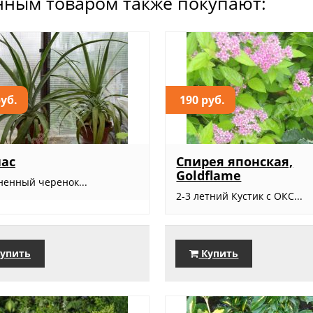
нным товаром также покупают:
руб.
190 руб.
ас
Спирея японская,
Goldflame
ненный черенок...
2-3 летний Кустик с ОКС...
упить
Купить