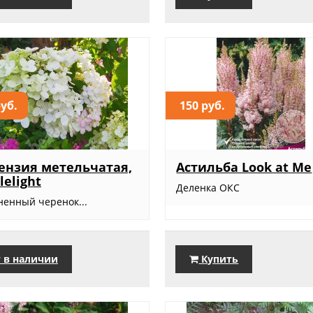
руб.
150 руб.
ензия метельчатая,
Астильба Look at Me
lelight
Деленка ОКС
ненный черенок...
 в наличии
Купить