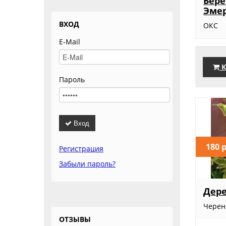
Бере
Эмер
ВХОД
ОКС
E-Mail
К
Пароль
Вход
180 
Регистрация
Забыли пароль?
Дере
Черено
ОТЗЫВЫ