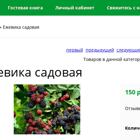
Гостевая книга
Личный кабинет
Свяжитесь с 
» Ежевика садовая
первый
предыдущий
следующи
Товаров в данной катего
евика садовая
150 
Отзывы
Колич