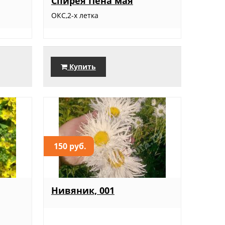
Спирея Пена мая
ОКС,2-х летка
Купить
150 руб.
Нивяник, 001