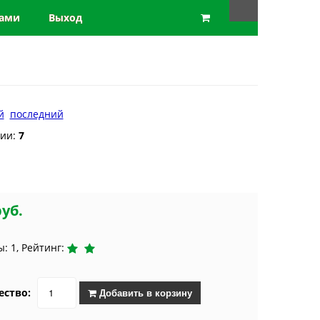
нами
Выход
й
последний
рии:
7
руб.
: 1, Рейтинг:
ество:
Добавить в корзину