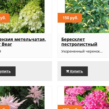
руб.
150 руб.
ензия метельчатая,
Бересклет
r Bear
пестролистный
9
Укорененный черенок...
упить
Купить