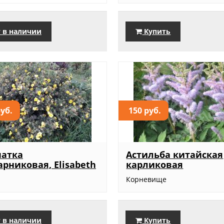
 в наличии
Купить
руб.
150 руб.
чатка
Астильба китайская
арниковая, Elisabeth
карликовая
Корневище
 в наличии
Купить