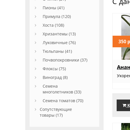
С да
Пионы (41)
Примула (120)
Хоста (108)
Хризантемы (13)
350 
Луковичные (76)
Тюльпаны (41)
Почвопокровники (37)
Анан
Флоксы (75)
Укоре
Виноград (8)
Семена
многолетников (33)
Семена томатов (70)
К
Сопутствующие
товары (17)