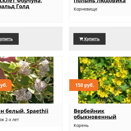
склет Форчуна,
Полынь Людовика
альд Голд
Корневище
упить
Купить
руб.
150 руб.
н белый, Spaethii
Вербейник
обыкновенный
к 2-х лет
Корень